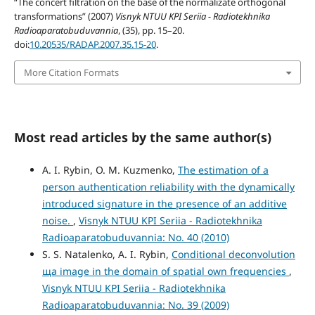
“The concert filtration on the base of the normalizate orthogonal
transformations” (2007)
Visnyk NTUU KPI Seriia - Radiotekhnika
Radioaparatobuduvannia
, (35), pp. 15–20.
doi:
10.20535/RADAP.2007.35.15-20
.
More Citation Formats
Most read articles by the same author(s)
A. I. Rybin, O. M. Kuzmenko,
The estimation of a
person authentication reliability with the dynamically
introduced signature in the presence of an additive
noise.
,
Visnyk NTUU KPI Seriia - Radiotekhnika
Radioaparatobuduvannia: No. 40 (2010)
S. S. Natalenko, A. I. Rybin,
Conditional deconvolution
ща image in the domain of spatial own frequencies
,
Visnyk NTUU KPI Seriia - Radiotekhnika
Radioaparatobuduvannia: No. 39 (2009)