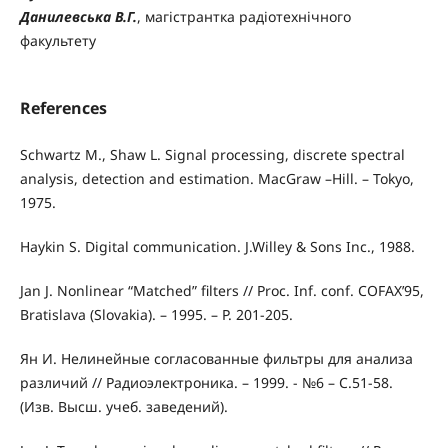
Данилевська В.Г.
, магістрантка радіотехнічного
факультету
References
Schwartz M., Shaw L. Signal processing, discrete spectral
analysis, detection and estimation. MacGraw –Hill. – Tokyo,
1975.
Haykin S. Digital communication. J.Willey & Sons Inc., 1988.
Jan J. Nonlinear “Matched” filters // Proc. Inf. conf. COFAX’95,
Bratislava (Slovakia). – 1995. – P. 201-205.
Ян И. Нелинейные согласованные фильтры для анализа
различий // Радиоэлектроника. – 1999. - №6 – С.51-58.
(Изв. Высш. учеб. заведений).