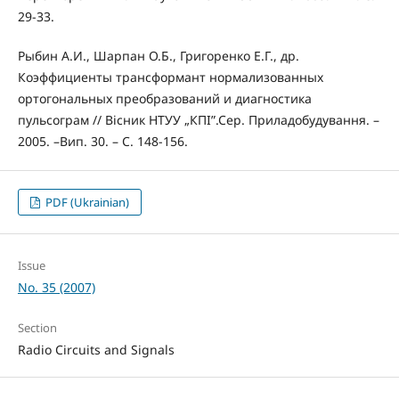
29-33.
Рыбин А.И., Шарпан О.Б., Григоренко Е.Г., др.
Коэффициенты трансформант нормализованных
ортогональных преобразований и диагностика
пульсограм // Вісник НТУУ „КПІ”.Сер. Приладобудування. –
2005. –Вип. 30. – С. 148-156.
PDF (Ukrainian)
Issue
No. 35 (2007)
Section
Radio Circuits and Signals