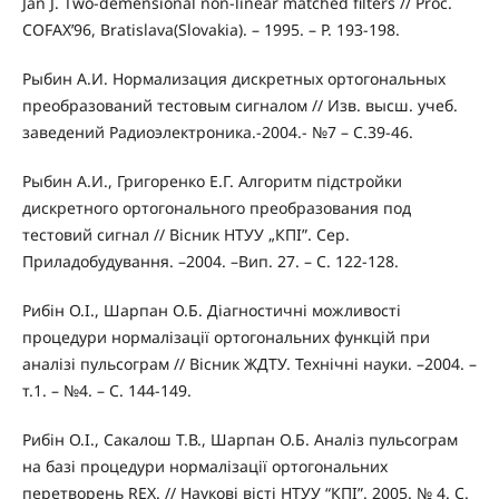
Jan J. Two-demensional non-linear matched filters // Proc.
COFAX’96, Bratislava(Slovakia). – 1995. – P. 193-198.
Рыбин А.И. Нормализация дискретных ортогональных
преобразований тестовым сигналом // Изв. высш. учеб.
заведений Радиоэлектроника.-2004.- №7 – С.39-46.
Рыбин А.И., Григоренко Е.Г. Алгоритм підстройки
дискретного ортогонального преобразования под
тестовий сигнал // Вісник НТУУ „КПІ”. Сер.
Приладобудування. –2004. –Вип. 27. – С. 122-128.
Рибін О.І., Шарпан О.Б. Діагностичні можливості
процедури нормалізації ортогональних функцій при
аналізі пульсограм // Вісник ЖДТУ. Технічні науки. –2004. –
т.1. – №4. – С. 144-149.
Рибін О.І., Сакалош Т.В., Шарпан О.Б. Аналіз пульсограм
на базі процедури нормалізації ортогональних
перетворень REX. // Наукові вісті НТУУ “КПІ”. 2005. № 4. С.