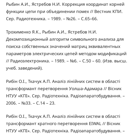
Рыбин А.И., Ястребов Н.И. Коррекция координат корней
функции цепи при объединении помех // Вестник КПИ.
Сер. Радиотехника. – 1989. – №26. – С.65–66.
Трохименко Я.К., Рыбин А.И., Ястребов Н.И.
Декомпозиционный алгоритм символьного анализа для
поиска собственных значений матриц эквивалентных
параметров электрических цепей методом модификаций
// Радиоэлектроника. – 1989. – №6. – С.50 – 60. (Изв. высш.
учеб. заведений).
Рибін О.І., Ткачук А.П. Аналіз лінійних систем в області
трансформант перетворення Уолша-Адамара // Вісник
НТУУ «КПІ». Сер. Радіотехніка. Радіоапаратобудування. –
2006. – №33. – С.14 – 23.
Рибін О.І., Ткачук А.П. Аналіз лінійних систем в області
трансформант кратного перетворення EIWAL // Вісник
НТУУ «КПІ». Сер. Радіотехніка. Радіоапаратобудування. –