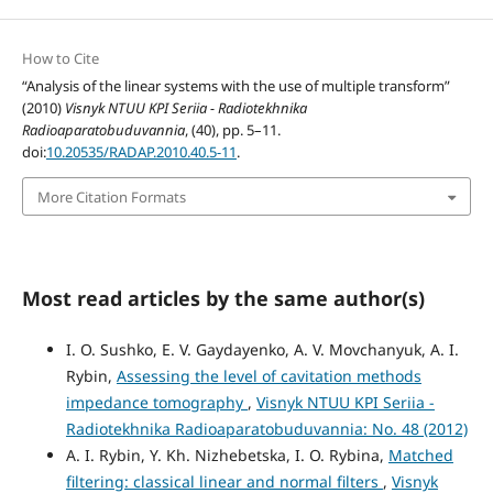
How to Cite
“Analysis of the linear systems with the use of multiple transform”
(2010)
Visnyk NTUU KPI Seriia - Radiotekhnika
Radioaparatobuduvannia
, (40), pp. 5–11.
doi:
10.20535/RADAP.2010.40.5-11
.
More Citation Formats
Most read articles by the same author(s)
I. O. Sushko, E. V. Gaydayenko, A. V. Movchanyuk, A. I.
Rybin,
Assessing the level of cavitation methods
impedance tomography
,
Visnyk NTUU KPI Seriia -
Radiotekhnika Radioaparatobuduvannia: No. 48 (2012)
A. I. Rybin, Y. Kh. Nizhebetska, I. O. Rybina,
Matched
filtering: classical linear and normal filters
,
Visnyk