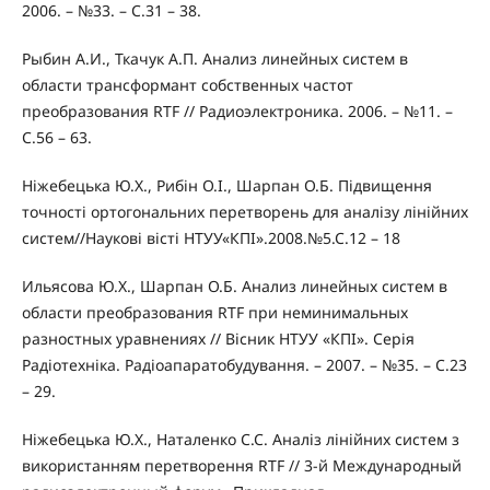
2006. – №33. – С.31 – 38.
Рыбин А.И., Ткачук А.П. Анализ линейных систем в
области трансформант собственных частот
преобразования RTF // Радиоэлектроника. 2006. – №11. –
С.56 – 63.
Ніжебецька Ю.Х., Рибін О.І., Шарпан О.Б. Підвищення
точності ортогональних перетворень для аналізу лінійних
систем//Наукові вісті НТУУ«КПІ».2008.№5.С.12 – 18
Ильясова Ю.Х., Шарпан О.Б. Анализ линейных систем в
области преобразования RTF при неминимальных
разностных уравнениях // Вісник НТУУ «КПІ». Серія
Радіотехніка. Радіоапаратобудування. – 2007. – №35. – С.23
– 29.
Ніжебецька Ю.Х., Наталенко С.С. Аналіз лінійних систем з
використанням перетворення RTF // 3-й Международный