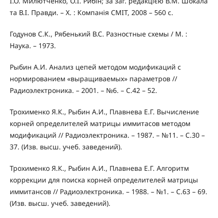
І.О. Милютченко, О.І. Рибін; за заг. редакцією В.М. Шокала
та В.І. Правди. – Х. : Компанія СМІТ, 2008 – 560 с.
Годунов С.К., Рябенький В.С. Разностные схемы / М. :
Наука. – 1973.
Рыбин А.И. Анализ цепей методом модификаций с
нормированием «выращиваемых» параметров //
Радиоэлектроника. – 2001. – №6. – С.42 – 52.
Трохименко Я.К., Рыбин А.И., Плавнева Е.Г. Вычисление
корней определителей матрицы иммитасов методом
модификаций // Радиоэлектроника. – 1987. – №11. – С.30 –
37. (Изв. высш. учеб. заведений).
Трохименко Я.К., Рыбин А.И., Плавнева Е.Г. Алгоритм
коррекции для поиска корней определителей матрицы
иммитансов // Радиоэлектроника. – 1988. – №1. – С.63 – 69.
(Изв. высш. учеб. заведений).