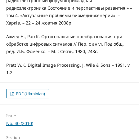
радиоэлектронный форум «Прикладная
радиоэлектроника Состояние и перспективы развития.» –
том 4. «Актуальные проблемы биомединженерии». –
Харків. – 22 – 24 жовтня 2008р.
Ахмед Н., Рао К. Ортогональные преобразования при
обработке цифровых сигналов // Пер. с англ. Под общ.
ред. И.Б. Фоменко. – М. : Связь, 1980, 248с.
Pratt W.K. Digital Image Processing. J. Wile & Sons – 1991, v.
1,2.
PDF (Ukrainian)
Issue
No. 40 (2010)
Section