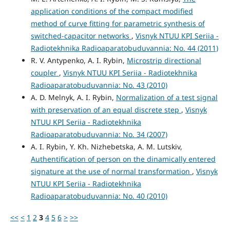
application conditions of the compact modified
method of curve fitting for parametric synthesis of
switched-capacitor networks
,
Visnyk NTUU KPI Seriia -
Radiotekhnika Radioaparatobuduvannia: No. 44 (2011)
R. V. Antypenko, A. I. Rybin,
Microstrip directional
coupler
,
Visnyk NTUU KPI Seriia - Radiotekhnika
Radioaparatobuduvannia: No. 43 (2010)
A. D. Melnyk, A. I. Rybin,
Normalization of a test signal
with preservation of an equal discrete step
,
Visnyk
NTUU KPI Seriia - Radiotekhnika
Radioaparatobuduvannia: No. 34 (2007)
A. I. Rybin, Y. Kh. Nizhebetska, A. M. Lutskiv,
Authentification of person on the dinamically entered
signature at the use of normal transformation
,
Visnyk
NTUU KPI Seriia - Radiotekhnika
Radioaparatobuduvannia: No. 40 (2010)
<<
<
1
2
3
4
5
6
>
>>