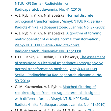
NTUU KPI Seriia - Radiotekhnika
Radioaparatobuduvannia: No. 41 (2010)
A. I. Rybin, Y. Kh. Nizhebetska,
Normal discrete
orthogonal transformation
,
Visnyk NTUU KPI Seriia -
Radiotekhnika Radioaparatobuduvannia: No. 37 (2008)
A. I. Rybin, Y. Kh. Nizhebetska,
Algorithm of forming
matrix operator of discrete normal transformation
,
Visnyk NTUU KPI Seriia - Radiotekhnika
Radioaparatobuduvannia: No. 37 (2008)
I. O. Sushko, A. I. Rybin, I. O. Chekerys,
The assesment
of sensitivity in Electrical Impedance Tomography by
normal transformation method
,
Visnyk NTUU KPI
Seriia - Radiotekhnika Radioaparatobuduvannia: No.
59 (2014)
O. M. Kuzmenko, A. I. Rybin,
Matched filtering of
required signal from package deterministic signals
with different forms
,
Visnyk NTUU KPI Seriia -
Radiotekhnika Radioaparatobuduvannia: No. 41 (2010)
M. E. Artemenko, A. I. Rybin, M. S. Kumsiya,
The