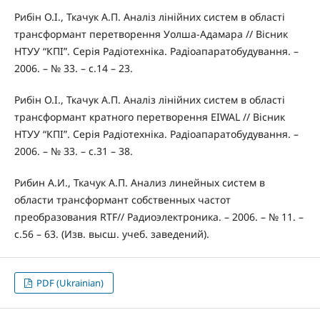
Рибін О.І., Ткачук А.П. Аналіз лінійних систем в області
трансформант перетворення Уолша-Адамара // Вісник
НТУУ “КПІ”. Серія Радіотехніка. Радіоапаратобудування. –
2006. – № 33. – с.14 – 23.
Рибін О.І., Ткачук А.П. Аналіз лінійних систем в області
трансформант кратного перетворення EIWAL // Вісник
НТУУ “КПІ”. Серія Радіотехніка. Радіоапаратобудування. –
2006. – № 33. – с.31 – 38.
Рибин А.И., Ткачук А.П. Анализ линейных систем в
области трансформант собственных частот
преобразования RTF// Радиоэлектроника. – 2006. – № 11. –
с.56 – 63. (Изв. высш. учеб. заведений).
PDF (Ukrainian)