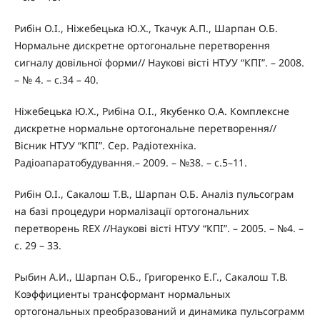
Рибін О.І., Ніжебецька Ю.Х., Ткачук А.П., Шарпан О.Б.
Нормальне дискретне ортогональне перетворення
сигналу довільної форми// Наукові вісті НТУУ “КПІ”. – 2008.
– № 4. – с.34 – 40.
Ніжебецька Ю.Х., Рибіна О.І., Якубенко О.А. Комплексне
дискретне нормальне ортогональне перетворення//
Вісник НТУУ “КПІ”. Сер. Радіотехніка.
Радіоапаратобудування.– 2009. – №38. – с.5–11.
Рибін О.І., Сакалош Т.В., Шарпан О.Б. Аналіз пульсограм
на базі процедури нормалізації ортогональних
перетворень REX //Наукові вісті НТУУ “КПІ”. – 2005. – №4. –
с. 29 – 33.
Рыбин А.И., Шарпан О.Б., Григоренко Е.Г., Сакалош Т.В.
Коэффициенты трансформант нормальных
ортогональных преобразований и динамика пульсограмм