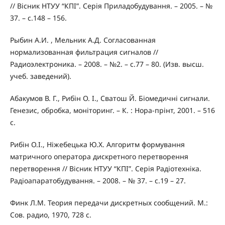
// Вісник НТУУ “КПІ”. Серія Приладобудування. – 2005. – №
37. – с.148 – 156.
Рыбин А.И. , Мельник А.Д. Согласованная
нормализованная фильтрация сигналов //
Радиоэлектроника. – 2008. – №2. – с.77 – 80. (Изв. высш.
учеб. заведений).
Абакумов В. Г., Рибін О. І., Сватош Й. Біомедичні сигнали.
Генезис, обробка, моніторинг. – К. : Нора-прінт, 2001. – 516
с.
Рибін О.І., Ніжебецька Ю.Х. Алгоритм формування
матричного оператора дискретного перетворення
перетворення // Вісник НТУУ “КПІ”. Серія Радіотехніка.
Радіоапаратобудування. – 2008. – № 37. – с.19 – 27.
Финк Л.М. Теория передачи дискретных сообщений. М.:
Сов. радио, 1970, 728 с.