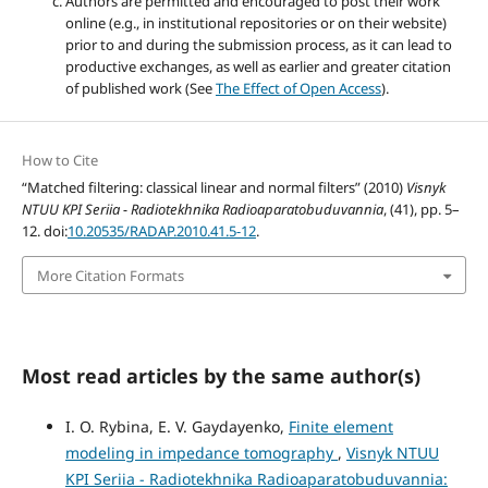
Authors are permitted and encouraged to post their work
online (e.g., in institutional repositories or on their website)
prior to and during the submission process, as it can lead to
productive exchanges, as well as earlier and greater citation
of published work (See
The Effect of Open Access
).
How to Cite
“Matched filtering: classical linear and normal filters” (2010)
Visnyk
NTUU KPI Seriia - Radiotekhnika Radioaparatobuduvannia
, (41), pp. 5–
12. doi:
10.20535/RADAP.2010.41.5-12
.
More Citation Formats
Most read articles by the same author(s)
I. O. Rybina, E. V. Gaydayenko,
Finite element
modeling in impedance tomography
,
Visnyk NTUU
KPI Seriia - Radiotekhnika Radioaparatobuduvannia: