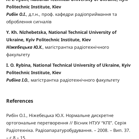
Politechnic Institute, Kiev
Рибін О.І.
, д.т.н., проф. кафедри радіоприймання та
оброблення сигналів
Y. Kh. Nizhebetska, National Technical University of
Ukraine, Kyiv Politechnic Institute, Kiev
Ніжебецька Ю.Х.
, магістрантка радіотехнічного
факультету
I. O. Rybina, National Technical University of Ukraine, Kyiv
Politechnic Institute, Kiev
Рибіна І.О.
, магістрантка радіотехнічного факультету
References
Рибін О.І., Ніжебецька Ю.Х. Нормальне дискретне
ортогональне перетворення // Вісник НТУУ “КПІ”. Серія
Радіотехніка. Радіоапаратуробудування. – 2008. – Вип. 37.
– с.8 – 15.