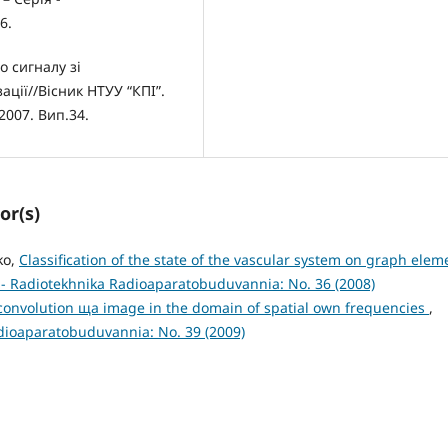
6.
о сигналу зі
ції//Вісник НТУУ “КПІ”.
2007. Вип.34.
or(s)
ko,
Classification of the state of the vascular system on graph elem
 - Radiotekhnika Radioaparatobuduvannia: No. 36 (2008)
convolution ща image in the domain of spatial own frequencies
,
adioaparatobuduvannia: No. 39 (2009)