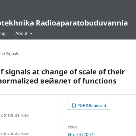
diotekhnika Radioaparatobuduvannia
ing
About
and Signals
f signals at change of scale of their
normalized вейвлет of functions
PDF (Ukrainian)
c Institute, Kiev
Issue
c Institute, Kiev
No. 34 (2007)