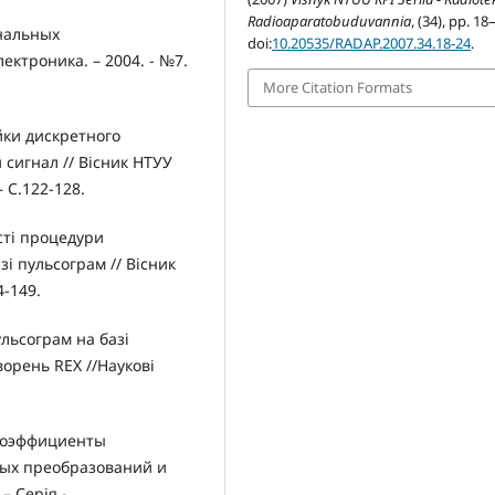
Radioaparatobuduvannia
, (34), pp. 18
нальных
doi:
10.20535/RADAP.2007.34.18-24
.
ктроника. – 2004. - №7.
More Citation Formats
йки дискретного
сигнал // Вісник НТУУ
– С.122-128.
сті процедури
і пульсограм // Вісник
4-149.
ульсограм на базі
орень REX //Наукові
. Коэффициенты
ых преобразований и
– Серія -