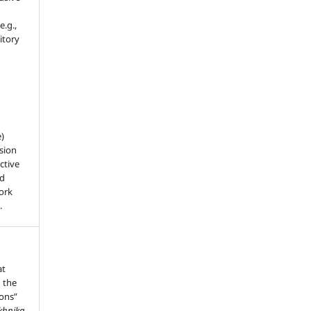
e.g.,
sitory
e)
sion
ctive
nd
work
.
at
 the
ions”
ekhnika