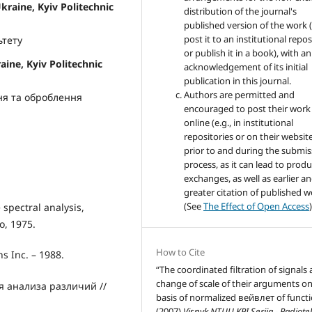
kraine, Kyiv Politechnic
distribution of the journal's
published version of the work (
post it to an institutional repo
ьтету
or publish it in a book), with an
raine, Kyiv Politechnic
acknowledgement of its initial
publication in this journal.
Authors are permitted and
ння та оброблення
encouraged to post their work
online (e.g., in institutional
repositories or on their websit
prior to and during the submis
process, as it can lead to produ
exchanges, as well as earlier a
greater citation of published 
(See
The Effect of Open Access
)
 spectral analysis,
o, 1975.
How to Cite
ns Inc. – 1988.
“The coordinated filtration of signals 
change of scale of their arguments on
 анализа различий //
basis of normalized вейвлет of funct
(2007)
Visnyk NTUU KPI Seriia - Radiot