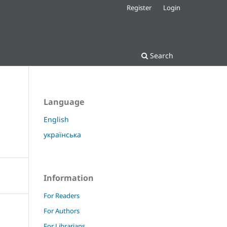
Register
Login
Search
Language
English
українська
Information
For Readers
For Authors
For Librarians