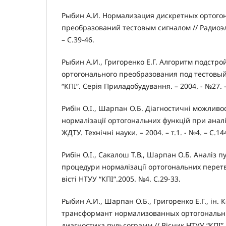
Рыбин А.И. Нормализация дискретных ортого
преобразований тестовым сигналом // Радиоэле
– С.39-46.
Рыбин А.И., Григоренко Е.Г. Алгоритм подстро
ортогонального преобразования под тестовый 
“КПІ”. Серія Приладобудування. – 2004. - №27. 
Рибін О.І., Шарпан О.Б. Діагностичні можливо
нормалізації ортогональних функцій при аналіз
ЖДТУ. Технічні науки. – 2004. – т.1. - №4. – С.14
Рибін О.І., Сакалош Т.В., Шарпан О.Б. Аналіз п
процедури нормалізації ортогональних перетв
вісті НТУУ “КПІ”.2005. №4. С.29-33.
Рыбин А.И., Шарпан О.Б., Григоренко Е.Г., ін
трансформант нормализованных ортогональн
диагностика пульсограмм // Вісник НТУУ “КПІ”. 