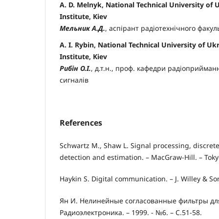
A. D. Melnyk, National Technical University of U
Institute, Kiev
Мельник А.Д.
, аспірант радіотехнічного факул
A. I. Rybin, National Technical University of Uk
Institute, Kiev
Рибін О.І.
, д.т.н., проф. кафедри радіоприйма
сигналів
References
Schwartz M., Shaw L. Signal processing, discrete
detection and estimation. – MacGraw-Hill. – Toky
Haykin S. Digital communication. – J. Willey & So
Ян И. Нелинейные согласованные фильтры для
Радиоэлектроника. – 1999. - №6. – С.51-58.