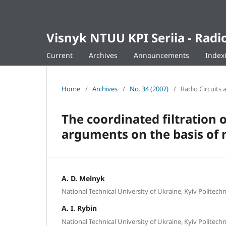
Visnyk NTUU KPI Seriia - Ra
Current
Archives
Announcements
Index
Home
/
Archives
/
No. 34 (2007)
/
Radio Circuits 
The coordinated filtration o
arguments on the basis of 
A. D. Melnyk
National Technical University of Ukraine, Kyiv Politechni
A. I. Rybin
National Technical University of Ukraine, Kyiv Politechni