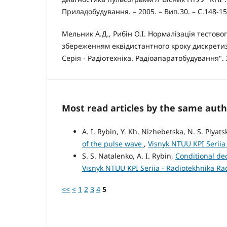
Приладобудування. – 2005. – Вип.30. – С.148-15
Мельник А.Д., Рибін О.І. Нормалізація тестовог
збереженням еквідистантного кроку дискретиза
Серія - Радіотехніка. Радіоапаратобудування". 
Most read articles by the same auth
A. I. Rybin, Y. Kh. Nizhebetska, N. S. Plyats
of the pulse wave
,
Visnyk NTUU KPI Seriia
S. S. Natalenko, A. I. Rybin,
Conditional de
Visnyk NTUU KPI Seriia - Radiotekhnika R
<<
<
1
2
3
4
5