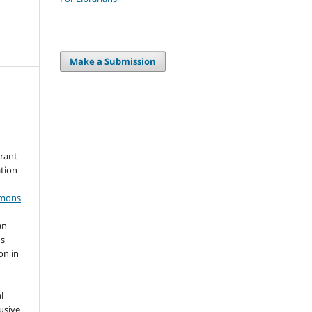
Make a Submission
grant
ation
mmons
an
's
on in
l
usive