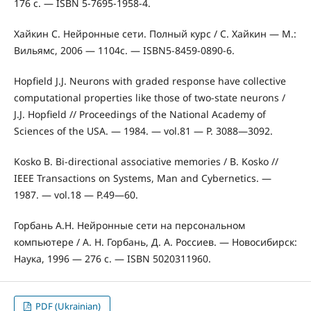
176 с. — ISBN 5-7695-1958-4.
Хайкин С. Нейронные сети. Полный курс / С. Хайкин — М.:
Вильямс, 2006 — 1104с. — ISBN5-8459-0890-6.
Hopfield J.J. Neurons with graded response have collective
computational properties like those of two-state neurons /
J.J. Hopfield // Proceedings of the National Academy of
Sciences of the USA. — 1984. — vol.81 — P. 3088—3092.
Kosko B. Bi-directional associative memories / B. Kosko //
IEEE Transactions on Systems, Man and Cybernetics. —
1987. — vol.18 — P.49—60.
Горбань А.Н. Нейронные сети на персональном
компьютере / А. Н. Горбань, Д. А. Россиев. — Новосибирск:
Наука, 1996 — 276 с. — ISBN 5020311960.
PDF (Ukrainian)