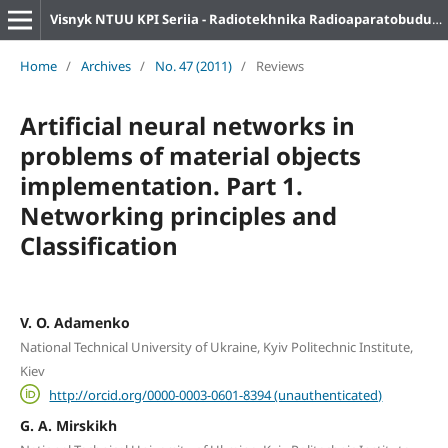
Visnyk NTUU KPI Seriia - Radiotekhnika Radioaparatobuduvannia
Home
/
Archives
/
No. 47 (2011)
/
Reviews
Artificial neural networks in
problems of material objects
implementation. Part 1.
Networking principles and
Classification
V. O. Adamenko
National Technical University of Ukraine, Kyiv Politechnic Institute,
Kiev
http://orcid.org/0000-0003-0601-8394 (unauthenticated)
G. A. Mirskikh