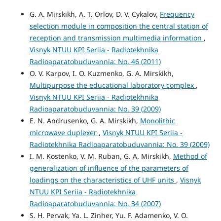
G. A. Mirskikh, A. T. Orlov, D. V. Cykalov,
Frequency
selection module in composition the central station of
reception and transmission multimedia information
,
Visnyk NTUU KPI Seriia - Radiotekhnika
Radioaparatobuduvannia: No. 46 (2011)
O. V. Karpov, I. O. Kuzmenko, G. A. Mirskikh,
Multipurpose the educational laboratory complex
,
Visnyk NTUU KPI Seriia - Radiotekhnika
Radioaparatobuduvannia: No. 39 (2009)
E. N. Andrusenko, G. A. Mirskikh,
Monolithic
microwave duplexer
,
Visnyk NTUU KPI Seriia -
Radiotekhnika Radioaparatobuduvannia: No. 39 (2009)
I. M. Kostenko, V. M. Ruban, G. A. Mirskikh,
Method of
generalization of influence of the parameters of
loadings on the characteristics of UHF units
,
Visnyk
NTUU KPI Seriia - Radiotekhnika
Radioaparatobuduvannia: No. 34 (2007)
S. H. Pervak, Ya. L. Zinher, Yu. F. Adamenko, V. O.