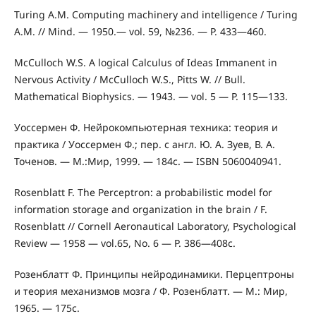
Turing A.M. Computing machinery and intelligence / Turing
A.M. // Mind. — 1950.— vol. 59, №236. — P. 433—460.
McCulloch W.S. A logical Calculus of Ideas Immanent in
Nervous Activity / McCulloch W.S., Pitts W. // Bull.
Mathematical Biophysics. — 1943. — vol. 5 — P. 115—133.
Уоссермен Ф. Нейрокомпьютерная техника: теория и
практика / Уоссермен Ф.; пер. с англ. Ю. А. Зуев, В. А.
Точенов. — М.:Мир, 1999. — 184с. — ISBN 5060040941.
Rosenblatt F. The Perceptron: a probabilistic model for
information storage and organization in the brain / F.
Rosenblatt // Cornell Aeronautical Laboratory, Psychological
Review — 1958 — vol.65, No. 6 — P. 386—408c.
Розенблатт Ф. Принципы нейродинамики. Перцептроны
и теория механизмов мозга / Ф. Розенблатт. — М.: Мир,
1965. — 175с.