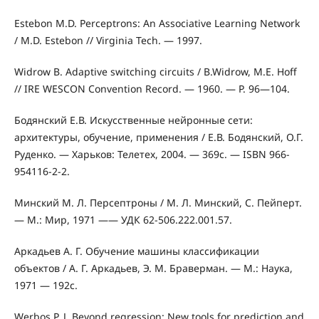
Estebon M.D. Perceptrons: An Associative Learning Network
/ M.D. Estebon // Virginia Tech. — 1997.
Widrow B. Adaptive switching circuits / B.Widrow, M.E. Hoff
// IRE WESCON Convention Record. — 1960. — P. 96—104.
Бодянский Е.В. Искусственные нейронные сети:
архитектуры, обучение, применения / Е.В. Бодянский, О.Г.
Руденко. — Харьков: Телетех, 2004. — 369с. — ISBN 966-
954116-2-2.
Минский М. Л. Персептроны / М. Л. Минский, С. Пейперт.
— М.: Мир, 1971 —— УДК 62-506.222.001.57.
Аркадьев А. Г. Обучение машины классификации
объектов / А. Г. Аркадьев, Э. М. Браверман. — М.: Наука,
1971 — 192с.
Werbos P. J. Beyond regression: New tools for prediction and