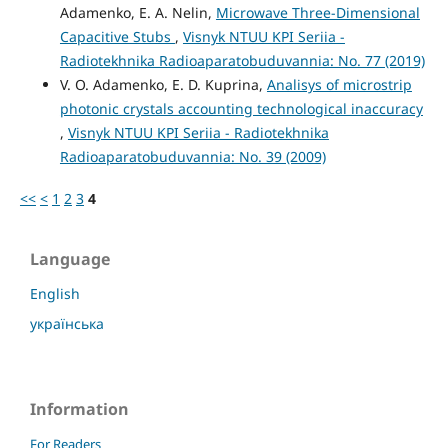
Adamenko, E. A. Nelin,
Microwave Three-Dimensional
Capacitive Stubs
,
Visnyk NTUU KPI Seriia -
Radiotekhnika Radioaparatobuduvannia: No. 77 (2019)
V. O. Adamenko, E. D. Kuprina,
Analisys of microstrip
photonic crystals accounting technological inaccuracy
,
Visnyk NTUU KPI Seriia - Radiotekhnika
Radioaparatobuduvannia: No. 39 (2009)
<<
<
1
2
3
4
Language
English
українська
Information
For Readers