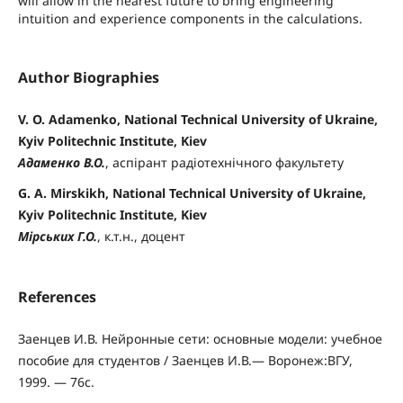
will allow in the nearest future to bring engineering
intuition and experience components in the calculations.
Author Biographies
V. O. Adamenko, National Technical University of Ukraine,
Kyiv Politechnic Institute, Kiev
Адаменко В.О.
, аспірант радіотехнічного факультету
G. A. Mirskikh, National Technical University of Ukraine,
Kyiv Politechnic Institute, Kiev
Мірських Г.О.
, к.т.н., доцент
References
Заенцев И.В. Нейронные сети: основные модели: учебное
пособие для студентов / Заенцев И.В.— Воронеж:ВГУ,
1999. — 76с.