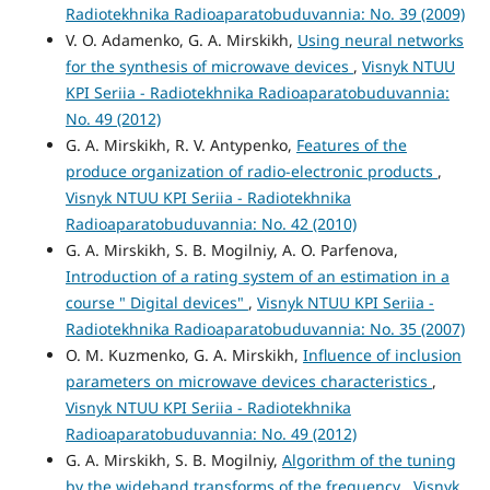
Radiotekhnika Radioaparatobuduvannia: No. 39 (2009)
V. O. Adamenko, G. A. Mirskikh,
Using neural networks
for the synthesis of microwave devices
,
Visnyk NTUU
KPI Seriia - Radiotekhnika Radioaparatobuduvannia:
No. 49 (2012)
G. A. Mirskikh, R. V. Antypenko,
Features of the
produce organization of radio-electronic products
,
Visnyk NTUU KPI Seriia - Radiotekhnika
Radioaparatobuduvannia: No. 42 (2010)
G. A. Mirskikh, S. B. Mogilniy, A. O. Parfenova,
Introduction of a rating system of an estimation in a
course " Digital devices"
,
Visnyk NTUU KPI Seriia -
Radiotekhnika Radioaparatobuduvannia: No. 35 (2007)
O. M. Kuzmenko, G. A. Mirskikh,
Influence of inclusion
parameters on microwave devices characteristics
,
Visnyk NTUU KPI Seriia - Radiotekhnika
Radioaparatobuduvannia: No. 49 (2012)
G. A. Mirskikh, S. B. Mogilniy,
Algorithm of the tuning
by the wideband transforms of the frequency
,
Visnyk