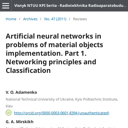
Visnyk NTUU KPI Seriia - Radiotekhnika Radioaparatobuduvannia
Home
/
Archives
/
No. 47 (2011)
/
Reviews
Artificial neural networks in
problems of material objects
implementation. Part 1.
Networking principles and
Classification
V. O. Adamenko
National Technical University of Ukraine, Kyiv Politechnic Institute,
Kiev
http://orcid.org/0000-0003-0601-8394 (unauthenticated)
G. A. Mirskikh