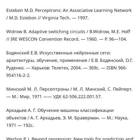
Estebon M.D. Perceptrons: An Associative Learning Network
/ M.D. Estebon // Virginia Tech. — 1997.
Widrow B. Adaptive switching circuits / B.Widrow, M.E. Hoff
// IRE WESCON Convention Record. — 1960. — P. 96—104.
Бодянский Е.В. Искусственные нейронные сети:
архитектуры, обучение, применения / Е.В. Бодянский, О.Г.
Руденко. — Харьков: Телетех, 2004. — 369с. — ISBN 966-
954116-2-2.
Минский М. Л. Персептроны / М. Л. Минский, С. Пейперт.
— М.: Мир, 1971 —— УДК 62-506.222.001.57.
Аркадьев А. Г. Обучение машины классификации
объектов / А. Г. Аркадьев, Э. М. Браверман. — М.: Наука,
1971 — 192с.
Werbos P. J. Beyond regression: New tools for prediction and