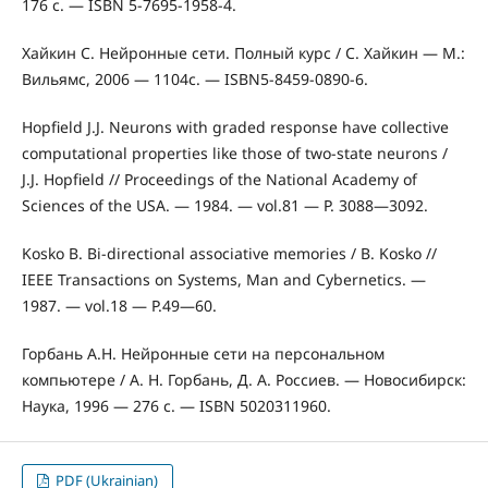
176 с. — ISBN 5-7695-1958-4.
Хайкин С. Нейронные сети. Полный курс / С. Хайкин — М.:
Вильямс, 2006 — 1104с. — ISBN5-8459-0890-6.
Hopfield J.J. Neurons with graded response have collective
computational properties like those of two-state neurons /
J.J. Hopfield // Proceedings of the National Academy of
Sciences of the USA. — 1984. — vol.81 — P. 3088—3092.
Kosko B. Bi-directional associative memories / B. Kosko //
IEEE Transactions on Systems, Man and Cybernetics. —
1987. — vol.18 — P.49—60.
Горбань А.Н. Нейронные сети на персональном
компьютере / А. Н. Горбань, Д. А. Россиев. — Новосибирск:
Наука, 1996 — 276 с. — ISBN 5020311960.
PDF (Ukrainian)