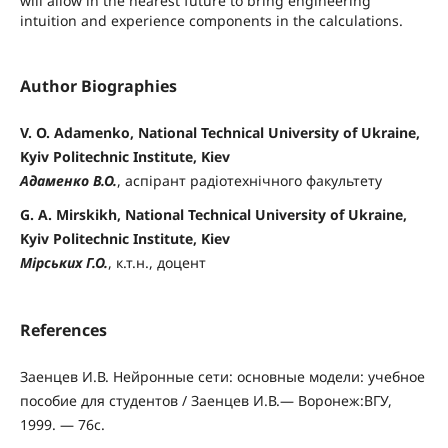
will allow in the nearest future to bring engineering
intuition and experience components in the calculations.
Author Biographies
V. O. Adamenko, National Technical University of Ukraine,
Kyiv Politechnic Institute, Kiev
Адаменко В.О.
, аспірант радіотехнічного факультету
G. A. Mirskikh, National Technical University of Ukraine,
Kyiv Politechnic Institute, Kiev
Мірських Г.О.
, к.т.н., доцент
References
Заенцев И.В. Нейронные сети: основные модели: учебное
пособие для студентов / Заенцев И.В.— Воронеж:ВГУ,
1999. — 76с.