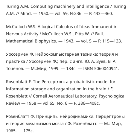
Turing A.M. Computing machinery and intelligence / Turing
A.M. // Mind. — 1950.— vol. 59, №236. — P. 433—460.
McCulloch W.S. A logical Calculus of Ideas Immanent in
Nervous Activity / McCulloch W.S., Pitts W. // Bull.
Mathematical Biophysics. — 1943. — vol. 5 — P. 115—133.
Уоссермен Ф. Нейрокомпьютерная техника: теория и
практика / Уоссермен Ф.; пер. с англ. Ю. А. Зуев, В. А.
Точенов. — М.:Мир, 1999. — 184с. — ISBN 5060040941.
Rosenblatt F. The Perceptron: a probabilistic model for
information storage and organization in the brain / F.
Rosenblatt // Cornell Aeronautical Laboratory, Psychological
Review — 1958 — vol.65, No. 6 — P. 386—408c.
Розенблатт Ф. Принципы нейродинамики. Перцептроны
и теория механизмов мозга / Ф. Розенблатт. — М.: Мир,
1965. — 175с.