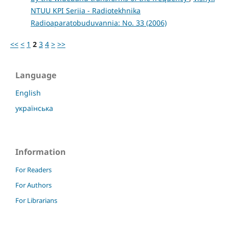
NTUU KPI Seriia - Radiotekhnika
Radioaparatobuduvannia: No. 33 (2006)
<<
<
1
2
3
4
>
>>
Language
English
українська
Information
For Readers
For Authors
For Librarians