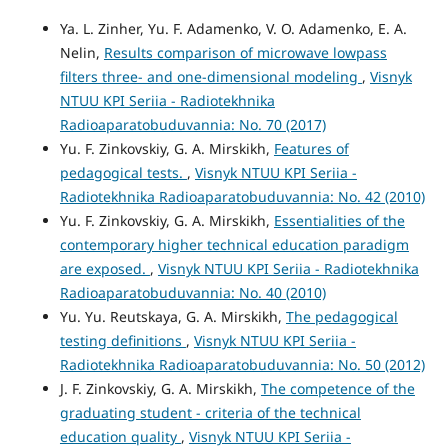
Ya. L. Zinher, Yu. F. Adamenko, V. O. Adamenko, E. A.
Nelin,
Results comparison of microwave lowpass
filters three- and one-dimensional modeling
,
Visnyk
NTUU KPI Seriia - Radiotekhnika
Radioaparatobuduvannia: No. 70 (2017)
Yu. F. Zinkovskiy, G. A. Mirskikh,
Features of
pedagogical tests.
,
Visnyk NTUU KPI Seriia -
Radiotekhnika Radioaparatobuduvannia: No. 42 (2010)
Yu. F. Zinkovskiy, G. A. Mirskikh,
Essentialities of the
contemporary higher technical education paradigm
are exposed.
,
Visnyk NTUU KPI Seriia - Radiotekhnika
Radioaparatobuduvannia: No. 40 (2010)
Yu. Yu. Reutskaya, G. A. Mirskikh,
The pedagogical
testing definitions
,
Visnyk NTUU KPI Seriia -
Radiotekhnika Radioaparatobuduvannia: No. 50 (2012)
J. F. Zinkovskiy, G. A. Mirskikh,
The competence of the
graduating student - criteria of the technical
education quality
,
Visnyk NTUU KPI Seriia -