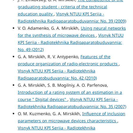
graduating student - criteria of the technical
education quality
,
Visnyk NTUU KPI Seriia -
Radiotekhnika Radioaparatobuduvannia: No. 39 (2009)
V. O. Adamenko, G. A. Mirskikh,
Using neural networks
for the synthesis of microwave devices
,
Visnyk NTUU
KPI Seriia - Radiotekhnika Radioaparatobuduvannia:
No. 49 (2012)
G. A. Mirskikh, R. V. Antypenko,
Features of the
produce organization of radio-electronic products
,
Visnyk NTUU KPI Seriia - Radiotekhnika
Radioaparatobuduvannia: No. 42 (2010)
G. A. Mirskikh, S. B. Mogilniy, A. O. Parfenova,
Introduction of a rating system of an estimation in a
course " Digital devices"
,
Visnyk NTUU KPI Seriia -
Radiotekhnika Radioaparatobuduvannia: No. 35 (2007)
O. M. Kuzmenko, G. A. Mirskikh,
Influence of inclusion
parameters on microwave devices characteristics
,
Visnyk NTUU KPI Seriia - Radiotekhnika