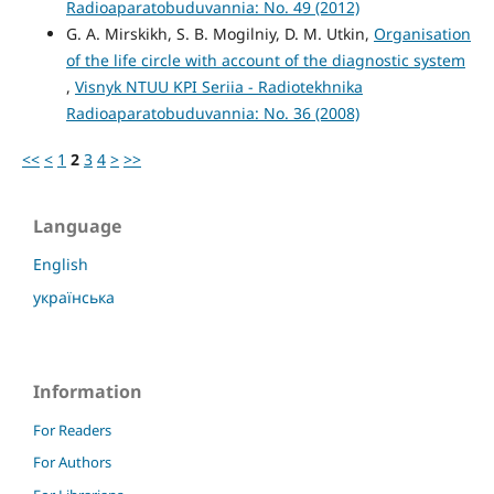
Radioaparatobuduvannia: No. 49 (2012)
G. A. Mirskikh, S. B. Mogilniy, D. M. Utkin,
Organisation
of the life circle with account of the diagnostic system
,
Visnyk NTUU KPI Seriia - Radiotekhnika
Radioaparatobuduvannia: No. 36 (2008)
<<
<
1
2
3
4
>
>>
Language
English
українська
Information
For Readers
For Authors