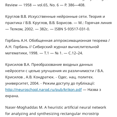
Review — 1958 — vol.65, No. 6 — P. 386—408.
Круглов В.В. Искусственные нейронные сети. Теория и
практика / В.В. Круглов, В.В. Борисов. — М.: Горячая линия
— Телком, 2002. — 382с. — ISBN 5-93517-031-0.
Горбань А.Н. Обобщенная аппроксимационная теорема /
А.Н. Горбань // Сибирский журнал вычислительной
математики, 1998. — Т.1 — № 1. — С.12–24.
Крисилов В.А. Преобразование входных данных
нейросети с целью улучшения их различимости / В.А.
Крисилов , А.В. Кондратюк. - Одес. нац. политех.
университет, 2004. - Режим доступу до публікації:
http://neuroschool.narod.ru/pub/krikon.pdf
— Назва з
екрана.
Naser-Moghaddas M. A heuristic artificial neural network
for analyzing and synthesizing rectangular mcrostrip