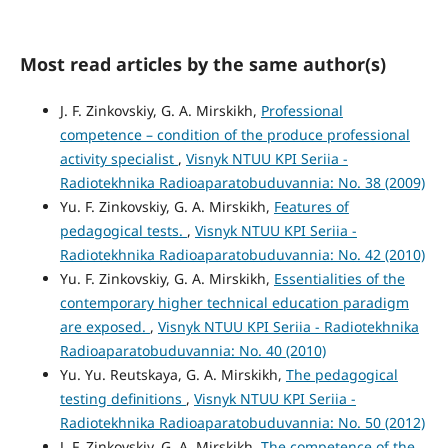
Most read articles by the same author(s)
J. F. Zinkovskiy, G. A. Mirskikh,
Professional
competence – condition of the produce professional
activity specialist
,
Visnyk NTUU KPI Seriia -
Radiotekhnika Radioaparatobuduvannia: No. 38 (2009)
Yu. F. Zinkovskiy, G. A. Mirskikh,
Features of
pedagogical tests.
,
Visnyk NTUU KPI Seriia -
Radiotekhnika Radioaparatobuduvannia: No. 42 (2010)
Yu. F. Zinkovskiy, G. A. Mirskikh,
Essentialities of the
contemporary higher technical education paradigm
are exposed.
,
Visnyk NTUU KPI Seriia - Radiotekhnika
Radioaparatobuduvannia: No. 40 (2010)
Yu. Yu. Reutskaya, G. A. Mirskikh,
The pedagogical
testing definitions
,
Visnyk NTUU KPI Seriia -
Radiotekhnika Radioaparatobuduvannia: No. 50 (2012)
J. F. Zinkovskiy, G. A. Mirskikh,
The competence of the