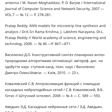
antenna / M. Naser-Moghaddasi, P. D. Barjoe / International
Journal of Computer Science and Network Security, 2007 —
VOL.7 — № 12 — P. 278-281.
Pratap Reddy. ANN models for microstrip line synthesis and
analysis / Dr.K.Sri Rama Krishna, J. Lakshmi Narayana, Dr.L.
Pratap Reddy // World academy of science, engineering and
technolog, 2008. — № 46 —P. 867—871.
Василенко Д.О. Конструктивний синтез планарних антен
природними алгоритмами оптимізації: автореф. дис. на
здобуття наук. ступеня канд. техн. наук / Василенко
Дмитро Олексійовчи. — Київ, 2010. — 23 с.
Ковалевский С.В. Аппроксимация функций с помощью
каскадных нейроподобных сетей / С.В. Ковалевский, В.Б.
Гитис // Штучний інтелект, 2008 — № 4 — С. 589 — 593.
Аведьян Э.Д. Каскадные нейронные сети / Э.Д. Аведьян,