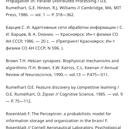
Propagation In: Parallel Distributed Processing / D.E.
Rumelhart, G.E. Hinton, R.J. Williams // Cambridge, MA, MIT
Press, 1986. — vol. 1 — P. 318—362.
Барцев С. И. Адаптивные сети обработки информации / С.
И. Барцев, В. А. Охонин. — Красноярск: Ин-т физики СО
АН СССР, 1986. — 20 с. — (Препринт/ Красноярск: Ин-т
физики СО АН СССР; N 59Б. ).
Brown T.Н. НеЬian synapses: Biophysical mechanisms and
algorithms /T.Н. Brown, E.W. Kairiss, C.L. Кееnаn // Аnnuаl
Review of Neuroscicnce, 1990.— vоl.13 — P.475—511.
Rumelhart О.Е. Feature discovery Ьу competitive leaming /
О.Е. Rumelhart, О. Zipser // Cognitive Science, 1985. — vоl. 9
— P. 75—112.
Rosenblatt F. The Perceptron: a probabilistic model for
information storage and organization in the brain/ F.
Rosenblatt // Cornell Aeronautical Laboratory, Psychological