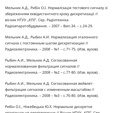
Мельник А.Д., Рибін О.І. Нормалізація тестового сигналу зі
збереженням еквідистантного кроку дискретизації //
вісник НТУУ „КПІ”. Сер. Радіотехніка.
Радіоапаратобудування. – 2007 – Вип.34. – с.24-29.
Мельник А.Д., Рыбин А.И. Нормализация эталонного
сигнала с постоянным шагом дискретизации //
Радиоэлектроника. – 2008 – №1 – с.71-75. (Изв. вузов).
Рыбин А.И., Мельник А.Д. Согласованная
нормализованная фильтрация сигналов //
Радиоэлектроника. – 2008 – №2 – с.77-80. (Изв. вузов) .
Рыбин А.И., Мельник А.Д. Согласованная вейвлет-
фильтрация сигналов с измененным масштабом //
Радиоэлектроника. – 2008 – №3 – с.76-80. (Изв. вузов).
Рибін О.І., Ніжебецька Ю.Х. Нормальне дискретне
ортогональне перетворення // Вісник НТУУ „КПІ”. Сер.