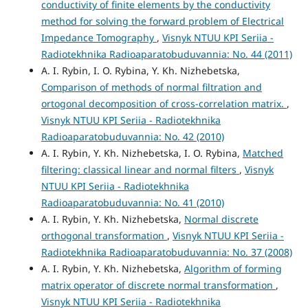
conductivity of finite elements by the conductivity
method for solving the forward problem of Electrical
Impedance Tomography
,
Visnyk NTUU KPI Seriia -
Radiotekhnika Radioaparatobuduvannia: No. 44 (2011)
A. I. Rybin, I. O. Rybina, Y. Kh. Nizhebetska,
Comparison of methods of normal filtration and
ortogonal decomposition of cross-correlation matrix.
,
Visnyk NTUU KPI Seriia - Radiotekhnika
Radioaparatobuduvannia: No. 42 (2010)
A. I. Rybin, Y. Kh. Nizhebetska, I. O. Rybina,
Matched
filtering: classical linear and normal filters
,
Visnyk
NTUU KPI Seriia - Radiotekhnika
Radioaparatobuduvannia: No. 41 (2010)
A. I. Rybin, Y. Kh. Nizhebetska,
Normal discrete
orthogonal transformation
,
Visnyk NTUU KPI Seriia -
Radiotekhnika Radioaparatobuduvannia: No. 37 (2008)
A. I. Rybin, Y. Kh. Nizhebetska,
Algorithm of forming
matrix operator of discrete normal transformation
,
Visnyk NTUU KPI Seriia - Radiotekhnika