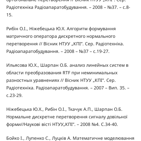
Радіотехніка Радіоапаратобудування. – 2008 – №37. – с.8-
15.
Рибін О.І., Ніжебецька Ю.Х. Алгоритм формування
матричного оператора дискретного нормального
перетворення // Вісник НТУУ „КПІ”. Сер. Радіотехніка.
Радіоапаратобудування. – 2008 – №37 – с.19-27.
Ильясова Ю.Х., Шарпан О.Б. анализ линейных систем в
области преобразования RTF при неминимальных
разностных уравнениях // Вісник НТУУ „КПІ”. Сер.
Радіотехніка. Радіоапаратобудування. – 2007 – Вип. 35. –
с.23-29.
Ніжебецька Ю.Х., Рибін О.І., Ткачук А.П., Шарпан О.Б.
Нормальне дискретне перетворення сигналу довільної
форми//Наукові вісті НТУУ„КПІ”. – 2008 №4. С.34-40.
Бойко І., Лупенко С., Луцків А. Математичне моделювання