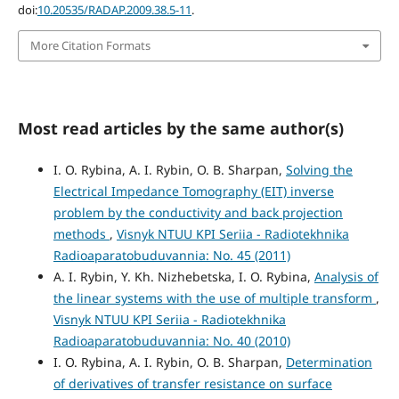
doi:
10.20535/RADAP.2009.38.5-11
.
More Citation Formats
Most read articles by the same author(s)
I. O. Rybina, A. I. Rybin, O. B. Sharpan,
Solving the
Electrical Impedance Tomography (EIT) inverse
problem by the conductivity and back projection
methods
,
Visnyk NTUU KPI Seriia - Radiotekhnika
Radioaparatobuduvannia: No. 45 (2011)
A. I. Rybin, Y. Kh. Nizhebetska, I. O. Rybina,
Analysis of
the linear systems with the use of multiple transform
,
Visnyk NTUU KPI Seriia - Radiotekhnika
Radioaparatobuduvannia: No. 40 (2010)
I. O. Rybina, A. I. Rybin, O. B. Sharpan,
Determination
of derivatives of transfer resistance on surface