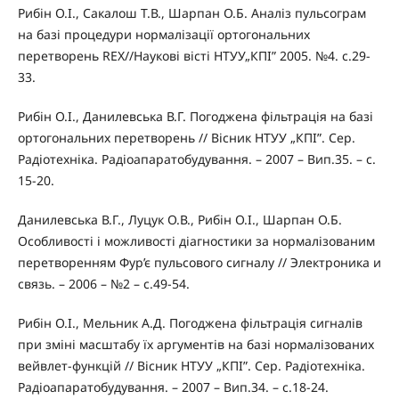
Рибін О.І., Сакалош Т.В., Шарпан О.Б. Аналіз пульсограм
на базі процедури нормалізації ортогональних
перетворень REX//Наукові вісті НТУУ„КПІ” 2005. №4. с.29-
33.
Рибін О.І., Данилевська В.Г. Погоджена фільтрація на базі
ортогональних перетворень // Вісник НТУУ „КПІ”. Сер.
Радіотехніка. Радіоапаратобудування. – 2007 – Вип.35. – с.
15-20.
Данилевська В.Г., Луцук О.В., Рибін О.І., Шарпан О.Б.
Особливості і можливості діагностики за нормалізованим
перетворенням Фур’є пульсового сигналу // Электроника и
связь. – 2006 – №2 – с.49-54.
Рибін О.І., Мельник А.Д. Погоджена фільтрація сигналів
при зміні масштабу їх аргументів на базі нормалізованих
вейвлет-функцій // Вісник НТУУ „КПІ”. Сер. Радіотехніка.
Радіоапаратобудування. – 2007 – Вип.34. – с.18-24.