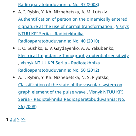
Radioaparatobuduvannia: No. 37 (2008)
A. I. Rybin, Y. Kh. Nizhebetska, A. M. Lutskiv,
Authentification of person on the dinamically entered
signature at the use of normal transformation
,
Visnyk
NTUU KPI Seriia - Radiotekhnika
Radioaparatobuduvannia: No. 40 (2010)
I. O. Sushko, E. V. Gaydayenko, A. A. Yakubenko,
Electrical Impedance Tomography potential sensitivity
,
Visnyk NTUU KPI Seriia - Radiotekhnika
Radioaparatobuduvannia: No. 50 (2012)
A. I. Rybin, Y. Kh. Nizhebetska, N. S. Plyatsko,
Classification of the state of the vascular system on
graph element of the pulse wave
,
Visnyk NTUU KPI
Seriia - Radiotekhnika Radioaparatobuduvannia: No.
36 (2008)
1
2
3
>
>>