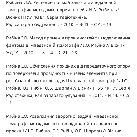
Рыбина И.А. Решение прямой задачи импедансной
томографии методами теории цепей / И.А. Рыбина //
Вісник НТУУ "КПІ". Серія Радіотехніка,
Радіоапаратобудування . – 2010. – №43. – С 4. – 13.
Рибіна І.О. Метод променів провідностей та моделювання
фантома в імпедансній томографії / І.О. Рибіна // Вісник
ЖДТУ. – 2010. – т.8. – 4. – С.21 – 28.
Рибіна І.О. Обчислення похідних від передаточного опору
по поверхневій провідності кінцевих елементів при
розв’язанні зворотної задачі імпедансної томографії / І.О.
Рибіна, О.І. Рибін, О.Б. Шарпан // Вісник НТУУ "КПІ". Серія
Радіотехніка, Радіоапаратобудування . – 2011. – №44. – С.5
– 11.
Рибіна І.О. Розв’язання зворотної задачі імпедансної
томографії методами зон провідностей та зворотної
проекції / І.О. Рибіна, О.І. Рибін, О.Б. Шарпан // Вісник