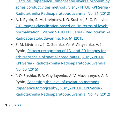
Electrical Impedance Tomography inverse problem by
zones conductivities method
,
Visnyk NTUU KPI Seriia -
Radiotekhnika Radioaparatobuduvannia: No. 51 (2012)
A. I. Rybin, S. M. Litvintsev, I. O. Sushko, S. O. Pelevin,
2-D images classification based on "in terms of level"
normalization
,
Visnyk NTUU KPI Seriia - Radiotekhnika
Radioaparatobuduvannia: No. 61 (2015)
S. M. Litvintsev, I. O. Sushko, Ye. V. Vistyzenko, A. I.
Rybin,
Pattern recognition of 1D- and 2D-images for
arbitrary scale of spatial coordinates
,
Visnyk NTUU
KPI Seriia - Radiotekhnika Radioaparatobuduvannia:
No. 60 (2015)
I. O. Sushko, E. V. Gaydayenko, A. V. Movchanyuk, A. I.
Rybin,
Assessing the level of cavitation methods
impedance tomography
,
Visnyk NTUU KPI Seriia -
Radiotekhnika Radioaparatobuduvannia: No. 48 (2012)
1
2
3
>
>>