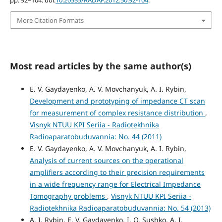
pp. 92–104. doi:
10.20535/RADAP.2012.50.92-104
.
More Citation Formats
Most read articles by the same author(s)
E. V. Gaydayenko, A. V. Movchanyuk, A. I. Rybin,
Development and prototyping of impedance CT scan
for measurement of complex resistance distribution
,
Visnyk NTUU KPI Seriia - Radiotekhnika
Radioaparatobuduvannia: No. 44 (2011)
E. V. Gaydayenko, A. V. Movchanyuk, A. I. Rybin,
Analysis of current sources on the operational
amplifiers according to their precision requirements
in a wide frequency range for Electrical Impedance
Tomography problems
,
Visnyk NTUU KPI Seriia -
Radiotekhnika Radioaparatobuduvannia: No. 54 (2013)
A. I. Rybin, E. V. Gaydayenko, I. O. Sushko, A. I.