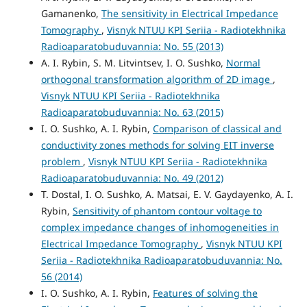
Gamanenko,
The sensitivity in Electrical Impedance
Tomography
,
Visnyk NTUU KPI Seriia - Radiotekhnika
Radioaparatobuduvannia: No. 55 (2013)
A. I. Rybin, S. M. Litvintsev, I. O. Sushko,
Normal
orthogonal transformation algorithm of 2D image
,
Visnyk NTUU KPI Seriia - Radiotekhnika
Radioaparatobuduvannia: No. 63 (2015)
I. O. Sushko, A. I. Rybin,
Comparison of classical and
conductivity zones methods for solving EIT inverse
problem
,
Visnyk NTUU KPI Seriia - Radiotekhnika
Radioaparatobuduvannia: No. 49 (2012)
T. Dostal, I. O. Sushko, A. Matsai, E. V. Gaydayenko, A. I.
Rybin,
Sensitivity of phantom contour voltage to
complex impedance changes of inhomogeneities in
Electrical Impedance Tomography
,
Visnyk NTUU KPI
Seriia - Radiotekhnika Radioaparatobuduvannia: No.
56 (2014)
I. O. Sushko, A. I. Rybin,
Features of solving the