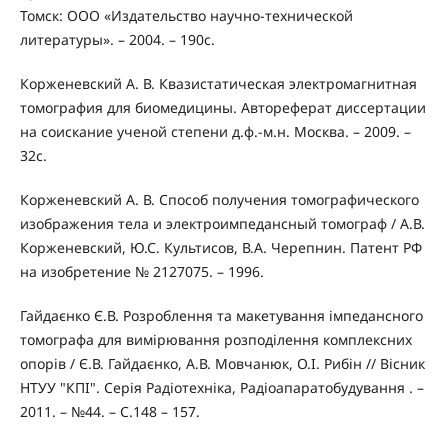
Томск: ООО «Издательство научно-технической
литературы». – 2004. – 190с.
Корженевский А. В. Квазистатическая электромагнитная
томография для биомедицины. Автореферат диссертации
на соискание ученой степени д.ф.-м.н. Москва. – 2009. –
32c.
Корженевский А. В. Способ получения томографического
изображения тела и электроимпедансный томограф / А.В.
Корженевский, Ю.С. Культисов, В.А. Черепнин. Патент РФ
на изобретение № 2127075. – 1996.
Гайдаєнко Є.В. Розроблення та макетування імпедансного
томографа для вимірювання розподілення комплексних
опорів / Є.В. Гайдаєнко, А.В. Мовчанюк, О.І. Рибін // Вісник
НТУУ "КПІ". Серія Радіотехніка, Радіоапаратобудування . –
2011. – №44. – С.148 – 157.