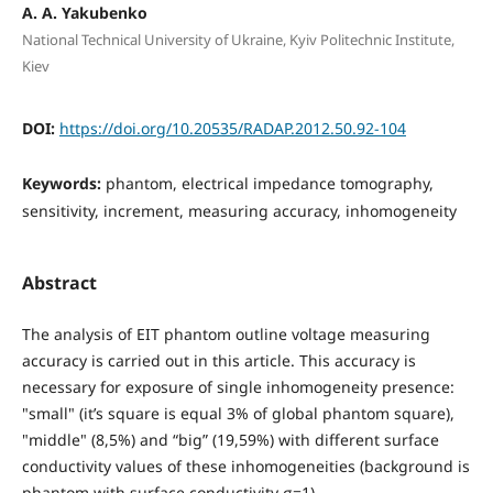
A. A. Yakubenko
National Technical University of Ukraine, Kyiv Politechnic Institute,
Kiev
DOI:
https://doi.org/10.20535/RADAP.2012.50.92-104
Keywords:
phantom, electrical impedance tomography,
sensitivity, increment, measuring accuracy, inhomogeneity
Abstract
The analysis of EIT phantom outline voltage measuring
accuracy is carried out in this article. This accuracy is
necessary for exposure of single inhomogeneity presence:
"small" (it’s square is equal 3% of global phantom square),
"middle" (8,5%) and “big” (19,59%) with different surface
conductivity values of these inhomogeneities (background is
phantom with surface conductivity σ=1).