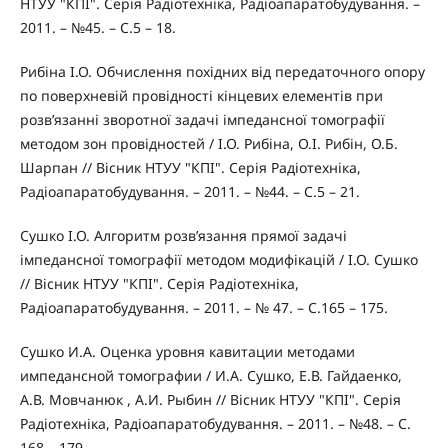
НТУУ "КПІ". Серія Радіотехніка, Радіоапаратобудування. –
2011. – №45. – С.5 – 18.
Рибіна І.О. Обчислення похідних від передаточного опору
по поверхневій провідності кінцевих елементів при
розв’язанні зворотної задачі імпедансної томографії
методом зон провідностей / І.О. Рибіна, О.І. Рибін, О.Б.
Шарпан // Вісник НТУУ "КПІ". Серія Радіотехніка,
Радіоапаратобудування. – 2011. – №44. – С.5 – 21.
Сушко І.О. Алгоритм розв’язання прямої задачі
імпедансної томографії методом модифікацій / І.О. Сушко
// Вісник НТУУ "КПІ". Серія Радіотехніка,
Радіоапаратобудування. – 2011. – № 47. – С.165 – 175.
Сушко И.А. Оценка уровня кавитации методами
импедансной томографии / И.А. Сушко, Е.В. Гайдаенко,
А.В. Мовчанюк , А.И. Рыбин // Вісник НТУУ "КПІ". Серія
Радіотехніка, Радіоапаратобудування. – 2011. – №48. – С.
168 – 179.