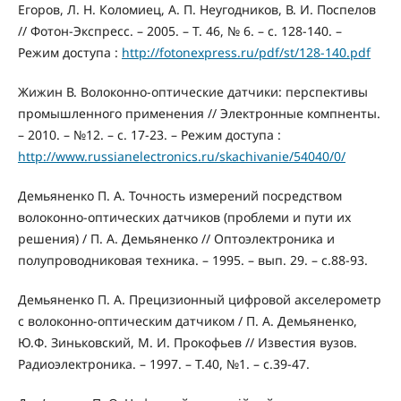
Егоров, Л. Н. Коломиец, А. П. Неугодников, В. И. Поспелов
// Фотон-Экспресс. – 2005. – Т. 46, № 6. – с. 128-140. –
Режим доступа :
http://fotonexpress.ru/pdf/st/128-140.pdf
Жижин В. Волоконно-оптические датчики: перспективы
промышленного применения // Электронные компненты.
– 2010. – №12. – с. 17-23. – Режим доступа :
http://www.russianelectronics.ru/skachivanie/54040/0/
Демьяненко П. А. Точность измерений посредством
волоконно-оптических датчиков (проблеми и пути их
решения) / П. А. Демьяненко // Оптоэлектроника и
полупроводниковая техника. – 1995. – вып. 29. – с.88-93.
Демьяненко П. А. Прецизионный цифровой акселерометр
с волоконно-оптическим датчиком / П. А. Демьяненко,
Ю.Ф. Зиньковский, М. И. Прокофьев // Известия вузов.
Радиоэлектроника. – 1997. – Т.40, №1. – с.39-47.