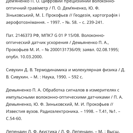
Дем’яненко П. О. Цифровий прецизійний волоконно-
оптичний гравіметр / П. О. Дем’яненко, Ю. Ф.
Зіньковський, М. І. Прокофьєв // Геодезія, картографія і
аерофотознімання. – 1997. – №. 58. – с. 239-241.
Пат. 2146373 РФ, МПК7 G 01 P 15/08. Волоконно-
оптический датчик ускорения / Демьяненко П. А.,
Прокофьев М. И. – № 2000131736/09; заявл. 02.08.1995;
опубл. 10.03.2000.
Сивухин Д. В. Термодинамика и молекулярная физика / Д.
В. Сивухин. – М. : Наука, 1990. – 592 с.
Демьяненко П. А. Обработка сигналов в измерителях с
импульсными волоконно-оптическими датчиками / П. А.
Демьяненко, Ю. Ф. Зиньковский, М. И. Прокофьев //
Известия вузов. Радиоэлектроника. – 1998. – Т.41, №1. –
С.54-60.
Лепендин Л. Ф. Акустика / Л. Ф. Лепендин. – М. : Высш.