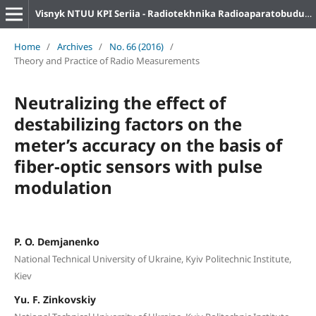
Visnyk NTUU KPI Seriia - Radiotekhnika Radioaparatobuduvannia
Home
/
Archives
/
No. 66 (2016)
/
Theory and Practice of Radio Measurements
Neutralizing the effect of
destabilizing factors on the
meter’s accuracy on the basis of
fiber-optic sensors with pulse
modulation
P. O. Demjanenko
National Technical University of Ukraine, Kyiv Politechnic Institute,
Kiev
Yu. F. Zinkovskiy