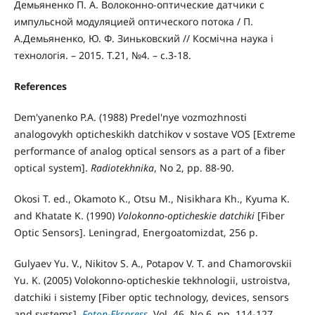
Демьяненко П. А. Волоконно-оптические датчики с
импульсной модуляцией оптического потока / П.
А.Демьяненко, Ю. Ф. Зиньковский // Космічна наука і
технологія. – 2015. Т.21, №4. – с.3-18.
References
Dem'yanenko P.A. (1988) Predel'nye vozmozhnosti
analogovykh opticheskikh datchikov v sostave VOS [Extreme
performance of analog optical sensors as a part of a fiber
optical system].
Radiotekhnika
, No 2, pp. 88-90.
Okosi T. ed., Okamoto K., Otsu M., Nisikhara Kh., Kyuma K.
and Khatate K. (1990)
Volokonno-opticheskie datchiki
[Fiber
Optic Sensors]. Leningrad, Energoatomizdat, 256 p.
Gulyaev Yu. V., Nikitov S. A., Potapov V. T. and Chamorovskii
Yu. K. (2005) Volokonno-opticheskie tekhnologii, ustroistva,
datchiki i sistemy [Fiber optic technology, devices, sensors
and systems].
Foton-Ekspress
, Vol. 46, No 6, pp. 114-127.