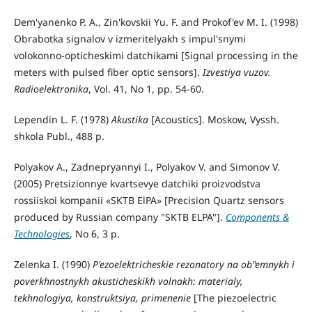
Dem'yanenko P. A., Zin'kovskii Yu. F. and Prokof'ev M. I. (1998)
Obrabotka signalov v izmeritelyakh s impul'snymi
volokonno-opticheskimi datchikami [Signal processing in the
meters with pulsed fiber optic sensors].
Izvestiya vuzov.
Radioelektronika
, Vol. 41, No 1, pp. 54-60.
Lependin L. F. (1978)
Akustika
[Acoustics]. Moskow, Vyssh.
shkola Publ., 488 p.
Polyakov A., Zadnepryannyi I., Polyakov V. and Simonov V.
(2005) Pretsizionnye kvartsevye datchiki proizvodstva
rossiiskoi kompanii «SKTB ElPA» [Precision Quartz sensors
produced by Russian company "SKTB ELPA"].
Components &
Technologies
, No 6, 3 p.
Zelenka I. (1990)
P'ezoelektricheskie rezonatory na ob"emnykh i
poverkhnostnykh akusticheskikh volnakh: materialy,
tekhnologiya, konstruktsiya, primenenie
[The piezoelectric