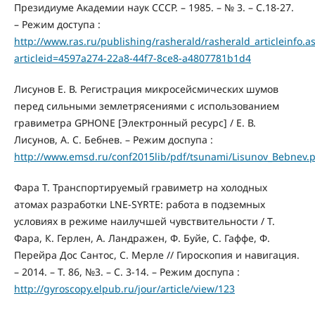
Президиуме Академии наук СССР. – 1985. – № 3. – С.18-27.
– Режим доступа :
http://www.ras.ru/publishing/rasherald/rasherald_articleinfo.a
articleid=4597a274-22a8-44f7-8ce8-a4807781b1d4
Лисунов Е. В. Регистрация микросейсмических шумов
перед сильными землетрясениями с использованием
гравиметра GPHONE [Электронный ресурс] / Е. В.
Лисунов, А. С. Бебнев. – Режим доспупа :
http://www.emsd.ru/conf2015lib/pdf/tsunami/Lisunov_Bebnev.
Фара Т. Транспортируемый гравиметр на холодных
атомах разработки LNE-SYRTE: работа в подземных
условиях в режиме наилучшей чувствительности / Т.
Фара, К. Герлен, А. Ландражен, Ф. Буйе, С. Гаффе, Ф.
Перейра Дос Сантос, С. Мерле // Гироскопия и навигация.
– 2014. – T. 86, №3. – С. 3-14. – Режим доспупа :
http://gyroscopy.elpub.ru/jour/article/view/123