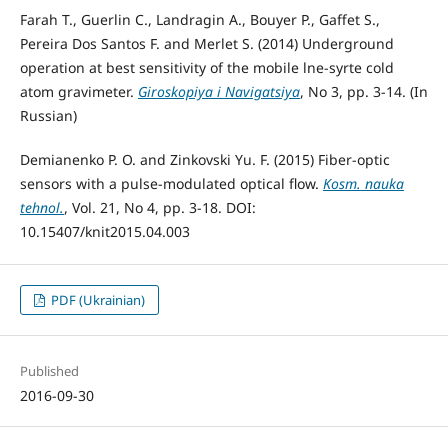
Farah T., Guerlin C., Landragin A., Bouyer P., Gaffet S.,
Pereira Dos Santos F. and Merlet S. (2014) Underground
operation at best sensitivity of the mobile lne-syrte cold
atom gravimeter.
Giroskopiya i Navigatsiya
, No 3, pp. 3-14. (In
Russian)
Demianenko P. O. and Zinkovski Yu. F. (2015) Fiber-optic
sensors with a pulse-modulated optical flow.
Kosm. nauka
tehnol.
, Vol. 21, No 4, pp. 3-18. DOI:
10.15407/knit2015.04.003
PDF (Ukrainian)
Published
2016-09-30