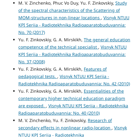
M. V. Zinchenko, Phuc Vo Duy, Yu. F. Zinkovskiy,
Study
of the spectral characteristics of the Scattering of
MOM-structures in non-linear locations
,
Visnyk NTUU
KPI Seriia - Radiotekhnika Radioaparatobuduvannia:
No. 70 (2017)
Yu. F. Zinkovskiy, G. A. Mirskikh,
The general education
competence of the technical specialist
,
Visnyk NTUU
KPI Seriia - Radiotekhnika Radioaparatobuduvannia:
No. 37 (2008)
Yu. F. Zinkovskiy, G. A. Mirskikh,
Features of
pedagogical tests.
,
Visnyk NTUU KPI Seriia -
Radiotekhnika Radioaparatobuduvannia: No. 42 (2010)
Yu. F. Zinkovskiy, G. A. Mirskikh,
Essentialities of the
contemporary higher technical education paradigm
are exposed.
,
Visnyk NTUU KPI Seriia - Radiotekhnika
Radioaparatobuduvannia: No. 40 (2010)
M. V. Zinchenko, Yu. F. Zinkovskiy,
Research of
secondary effects in nonlinear radio-location
,
Visnyk
NTUU KPI Seriia - Radiotekhnika