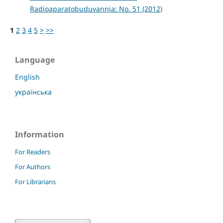
Radioaparatobuduvannia: No. 51 (2012)
1
2
3
4
5
>
>>
Language
English
українська
Information
For Readers
For Authors
For Librarians