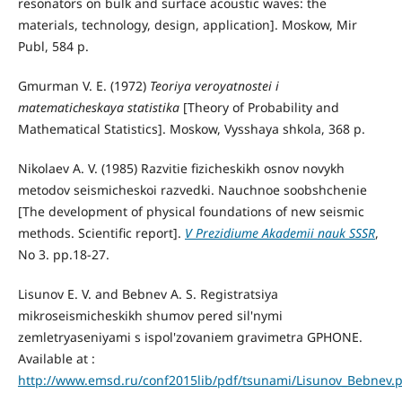
resonators on bulk and surface acoustic waves: the
materials, technology, design, application]. Moskow, Mir
Publ, 584 p.
Gmurman V. E. (1972)
Teoriya veroyatnostei i
matematicheskaya statistika
[Theory of Probability and
Mathematical Statistics]. Moskow, Vysshaya shkola, 368 p.
Nikolaev A. V. (1985) Razvitie fizicheskikh osnov novykh
metodov seismicheskoi razvedki. Nauchnoe soobshchenie
[The development of physical foundations of new seismic
methods. Scientific report].
V Prezidiume Akademii nauk SSSR
,
No 3. pp.18-27.
Lisunov E. V. and Bebnev A. S. Registratsiya
mikroseismicheskikh shumov pered sil'nymi
zemletryaseniyami s ispol'zovaniem gravimetra GPHONE.
Available at :
http://www.emsd.ru/conf2015lib/pdf/tsunami/Lisunov_Bebnev.