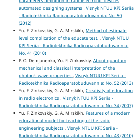
parameters definition in radioelectronic devices
automated designing systems
,
Visnyk NTUU KPI Seriia
- Radiotekhnika Radioaparatobuduvannia: No. 50
(2012)
Yu. F. Zinkovskiy, G. A. Mirskikh,
Method of estimate
level complication of the educate test.
,
Visnyk NTUU
KPI Seriia - Radiotekhnika Radioaparatobuduvannia:
No. 41 (2010)
P. O. Demjanenko, Yu. F. Zinkovskiy,
About quantum
mechanical and classical interpretation of the
photon’s wave properties
,
Visnyk NTUU KPI Seriia -
Radiotekhnika Radioaparatobuduvannia: No. 52 (2013)
Yu. F. Zinkovskiy, G. A. Mirskikh,
Creativity of education
in radio electronics
,
Visnyk NTUU KPI Seriia -
Radiotekhnika Radioaparatobuduvannia: No. 34 (2007)
Yu. F. Zinkovskiy, G. A. Mirskikh,
Features of a modern
educational model for teaching of the radio
engineering subjects
,
Visnyk NTUU KPI Seriia -
Radiotekhnika Radioaparatobuduvannia: No. 43 (2010)