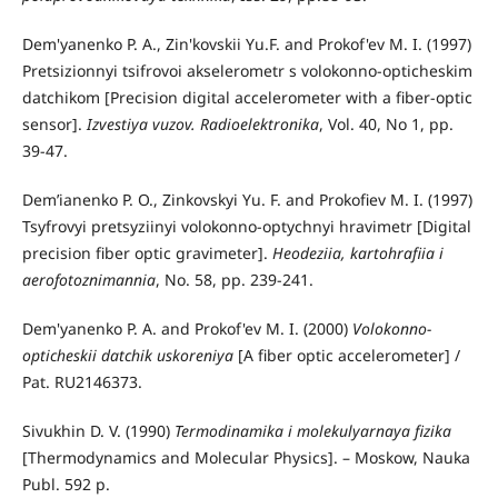
Dem'yanenko P. A., Zin'kovskii Yu.F. and Prokof'ev M. I. (1997)
Pretsizionnyi tsifrovoi akselerometr s volokonno-opticheskim
datchikom [Precision digital accelerometer with a fiber-optic
sensor].
Izvestiya vuzov. Radioelektronika
, Vol. 40, No 1, pp.
39-47.
Dem’ianenko P. O., Zinkovskyi Yu. F. and Prokofiev M. I. (1997)
Tsyfrovyi pretsyziinyi volokonno-optychnyi hravimetr [Digital
precision fiber optic gravimeter].
Heodeziia, kartohrafiia i
aerofotoznimannia
, No. 58, pp. 239-241.
Dem'yanenko P. A. and Prokof'ev M. I. (2000)
Volokonno-
opticheskii datchik uskoreniya
[A fiber optic accelerometer] /
Pat. RU2146373.
Sivukhin D. V. (1990)
Termodinamika i molekulyarnaya fizika
[Thermodynamics and Molecular Physics]. – Moskow, Nauka
Publ. 592 p.