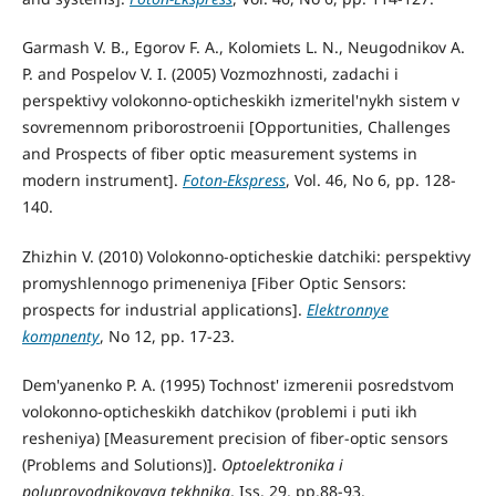
Garmash V. B., Egorov F. A., Kolomiets L. N., Neugodnikov A.
P. and Pospelov V. I. (2005) Vozmozhnosti, zadachi i
perspektivy volokonno-opticheskikh izmeritel'nykh sistem v
sovremennom priborostroenii [Opportunities, Challenges
and Prospects of fiber optic measurement systems in
modern instrument].
Foton-Ekspress
, Vol. 46, No 6, pp. 128-
140.
Zhizhin V. (2010) Volokonno-opticheskie datchiki: perspektivy
promyshlennogo primeneniya [Fiber Optic Sensors:
prospects for industrial applications].
Elektronnye
kompnenty
, No 12, pp. 17-23.
Dem'yanenko P. A. (1995) Tochnost' izmerenii posredstvom
volokonno-opticheskikh datchikov (problemi i puti ikh
resheniya) [Measurement precision of fiber-optic sensors
(Problems and Solutions)].
Optoelektronika i
poluprovodnikovaya tekhnika
, Iss. 29, pp.88-93.