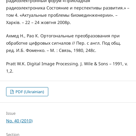
радиоэлектронный форум «Прикладная
радиоэлектроника Состояние и перспективы развития.» –
том 4. «Актуальные проблемы биомединженерии». –
Харків. – 22 – 24 жовтня 2008р.
Ахмед Н., Рао К. Ортогональные преобразования при
обработке цифровых сигналов // Пер. с англ. Под общ.
ред. И.Б. Фоменко. – М. : Связь, 1980, 248с.
Pratt W.K. Digital Image Processing. J. Wile & Sons – 1991, v.
1,2.
PDF (Ukrainian)
Issue
No. 40 (2010)
Section