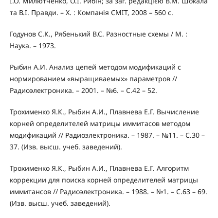
І.О. Милютченко, О.І. Рибін; за заг. редакцією В.М. Шокала
та В.І. Правди. – Х. : Компанія СМІТ, 2008 – 560 с.
Годунов С.К., Рябенький В.С. Разностные схемы / М. :
Наука. – 1973.
Рыбин А.И. Анализ цепей методом модификаций с
нормированием «выращиваемых» параметров //
Радиоэлектроника. – 2001. – №6. – С.42 – 52.
Трохименко Я.К., Рыбин А.И., Плавнева Е.Г. Вычисление
корней определителей матрицы иммитасов методом
модификаций // Радиоэлектроника. – 1987. – №11. – С.30 –
37. (Изв. высш. учеб. заведений).
Трохименко Я.К., Рыбин А.И., Плавнева Е.Г. Алгоритм
коррекции для поиска корней определителей матрицы
иммитансов // Радиоэлектроника. – 1988. – №1. – С.63 – 69.
(Изв. высш. учеб. заведений).