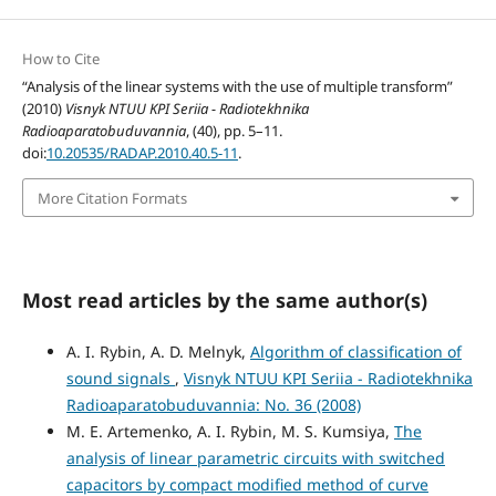
How to Cite
“Analysis of the linear systems with the use of multiple transform”
(2010)
Visnyk NTUU KPI Seriia - Radiotekhnika
Radioaparatobuduvannia
, (40), pp. 5–11.
doi:
10.20535/RADAP.2010.40.5-11
.
More Citation Formats
Most read articles by the same author(s)
A. I. Rybin, A. D. Melnyk,
Algorithm of classification of
sound signals
,
Visnyk NTUU KPI Seriia - Radiotekhnika
Radioaparatobuduvannia: No. 36 (2008)
M. E. Artemenko, A. I. Rybin, M. S. Kumsiya,
The
analysis of linear parametric circuits with switched
capacitors by compact modified method of curve