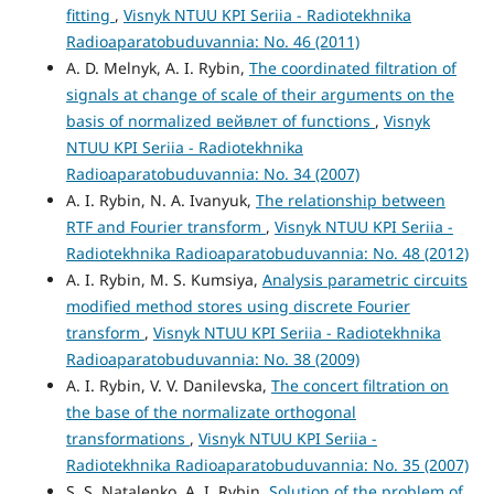
fitting
,
Visnyk NTUU KPI Seriia - Radiotekhnika
Radioaparatobuduvannia: No. 46 (2011)
A. D. Melnyk, A. I. Rybin,
The coordinated filtration of
signals at change of scale of their arguments on the
basis of normalized вейвлет of functions
,
Visnyk
NTUU KPI Seriia - Radiotekhnika
Radioaparatobuduvannia: No. 34 (2007)
A. I. Rybin, N. A. Ivanyuk,
The relationship between
RTF and Fourier transform
,
Visnyk NTUU KPI Seriia -
Radiotekhnika Radioaparatobuduvannia: No. 48 (2012)
A. I. Rybin, M. S. Kumsiya,
Analysis parametric circuits
modified method stores using discrete Fourier
transform
,
Visnyk NTUU KPI Seriia - Radiotekhnika
Radioaparatobuduvannia: No. 38 (2009)
A. I. Rybin, V. V. Danilevska,
The concert filtration on
the base of the normalizate orthogonal
transformations
,
Visnyk NTUU KPI Seriia -
Radiotekhnika Radioaparatobuduvannia: No. 35 (2007)
S. S. Natalenko, A. I. Rybin,
Solution of the problem of