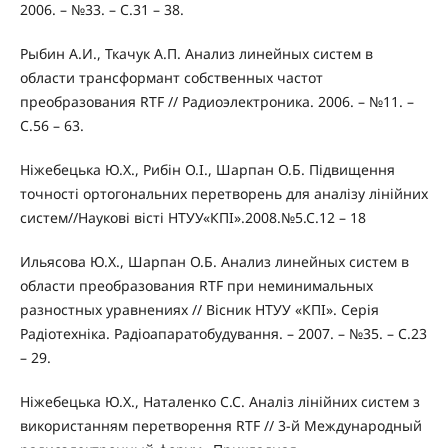
2006. – №33. – С.31 – 38.
Рыбин А.И., Ткачук А.П. Анализ линейных систем в
области трансформант собственных частот
преобразования RTF // Радиоэлектроника. 2006. – №11. –
С.56 – 63.
Ніжебецька Ю.Х., Рибін О.І., Шарпан О.Б. Підвищення
точності ортогональних перетворень для аналізу лінійних
систем//Наукові вісті НТУУ«КПІ».2008.№5.С.12 – 18
Ильясова Ю.Х., Шарпан О.Б. Анализ линейных систем в
области преобразования RTF при неминимальных
разностных уравнениях // Вісник НТУУ «КПІ». Серія
Радіотехніка. Радіоапаратобудування. – 2007. – №35. – С.23
– 29.
Ніжебецька Ю.Х., Наталенко С.С. Аналіз лінійних систем з
використанням перетворення RTF // 3-й Международный