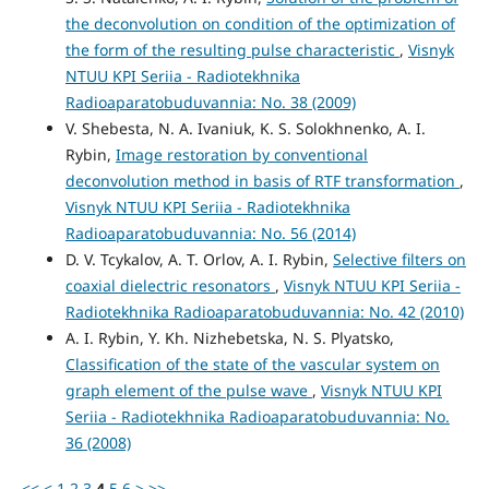
the deconvolution on condition of the optimization of
the form of the resulting pulse characteristic
,
Visnyk
NTUU KPI Seriia - Radiotekhnika
Radioaparatobuduvannia: No. 38 (2009)
V. Shebesta, N. A. Ivaniuk, K. S. Solokhnenko, A. I.
Rybin,
Image restoration by conventional
deconvolution method in basis of RTF transformation
,
Visnyk NTUU KPI Seriia - Radiotekhnika
Radioaparatobuduvannia: No. 56 (2014)
D. V. Tcykalov, A. T. Orlov, A. I. Rybin,
Selective filters on
coaxial dielectric resonators
,
Visnyk NTUU KPI Seriia -
Radiotekhnika Radioaparatobuduvannia: No. 42 (2010)
A. I. Rybin, Y. Kh. Nizhebetska, N. S. Plyatsko,
Classification of the state of the vascular system on
graph element of the pulse wave
,
Visnyk NTUU KPI
Seriia - Radiotekhnika Radioaparatobuduvannia: No.
36 (2008)
<<
<
1
2
3
4
5
6
>
>>