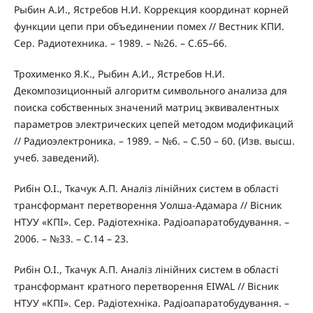
Рыбин А.И., Ястребов Н.И. Коррекция координат корней
функции цепи при объединении помех // Вестник КПИ.
Сер. Радиотехника. – 1989. – №26. – С.65–66.
Трохименко Я.К., Рыбин А.И., Ястребов Н.И.
Декомпозиционный алгоритм символьного анализа для
поиска собственных значений матриц эквивалентных
параметров электрических цепей методом модификаций
// Радиоэлектроника. – 1989. – №6. – С.50 – 60. (Изв. высш.
учеб. заведений).
Рибін О.І., Ткачук А.П. Аналіз лінійних систем в області
трансформант перетворення Уолша-Адамара // Вісник
НТУУ «КПІ». Сер. Радіотехніка. Радіоапаратобудування. –
2006. – №33. – С.14 – 23.
Рибін О.І., Ткачук А.П. Аналіз лінійних систем в області
трансформант кратного перетворення EIWAL // Вісник
НТУУ «КПІ». Сер. Радіотехніка. Радіоапаратобудування. –