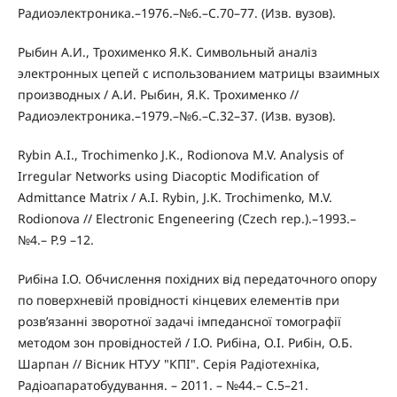
Радиоэлектроника.–1976.–№6.–С.70–77. (Изв. вузов).
Рыбин А.И., Трохименко Я.К. Символьный аналіз
электронных цепей с использованием матрицы взаимных
производных / А.И. Рыбин, Я.К. Трохименко //
Радиоэлектроника.–1979.–№6.–С.32–37. (Изв. вузов).
Rybin A.I., Trochimenko J.K., Rodionova M.V. Analysis of
Irregular Networks using Diacoptic Modification of
Admittance Matrix / A.I. Rybin, J.K. Trochimenko, M.V.
Rodionova // Electronic Engeneering (Czech rep.).–1993.–
№4.– P.9 –12.
Рибіна І.О. Обчислення похідних від передаточного опору
по поверхневій провідності кінцевих елементів при
розв’язанні зворотної задачі імпедансної томографії
методом зон провідностей / І.О. Рибіна, О.І. Рибін, О.Б.
Шарпан // Вісник НТУУ "КПІ". Серія Радіотехніка,
Радіоапаратобудування. – 2011. – №44.– С.5–21.