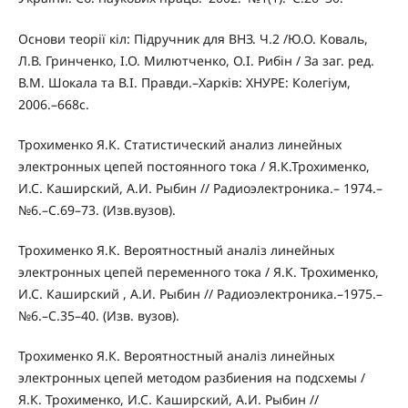
Основи теорії кіл: Підручник для ВНЗ. Ч.2 /Ю.О. Коваль,
Л.В. Гринченко, І.О. Милютченко, О.І. Рибін / За заг. ред.
В.М. Шокала та В.І. Правди.–Харків: ХНУРЕ: Колегіум,
2006.–668с.
Трохименко Я.К. Статистический анализ линейных
электронных цепей постоянного тока / Я.К.Трохименко,
И.С. Каширский, А.И. Рыбин // Радиоэлектроника.– 1974.–
№6.–С.69–73. (Изв.вузов).
Трохименко Я.К. Вероятностный аналіз линейных
электронных цепей переменного тока / Я.К. Трохименко,
И.С. Каширский , А.И. Рыбин // Радиоэлектроника.–1975.–
№6.–С.35–40. (Изв. вузов).
Трохименко Я.К. Вероятностный аналіз линейных
электронных цепей методом разбиения на подсхемы /
Я.К. Трохименко, И.С. Каширский, А.И. Рыбин //