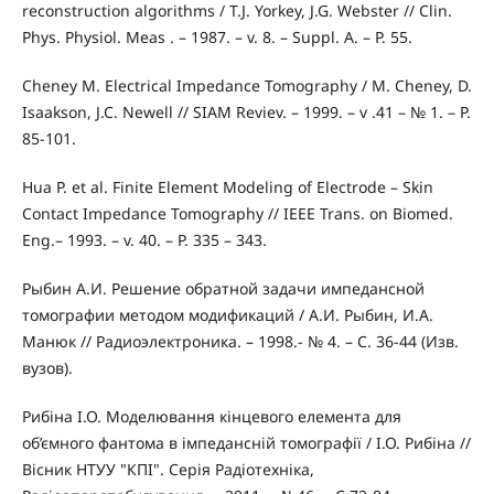
reconstruction algorithms / T.J. Yorkey, J.G. Webster // Clin.
Phys. Physiol. Meas . – 1987. – v. 8. – Suppl. A. – P. 55.
Cheney M. Electrical Impedance Tomography / M. Cheney, D.
Isaakson, J.C. Newell // SIAM Reviev. – 1999. – v .41 – № 1. – P.
85-101.
Hua P. et al. Finite Element Modeling of Electrode – Skin
Contact Impedance Tomography // IEEE Trans. on Biomed.
Eng.– 1993. – v. 40. – P. 335 – 343.
Рыбин А.И. Решение обратной задачи импедансной
томографии методом модификаций / А.И. Рыбин, И.А.
Манюк // Радиоэлектроника. – 1998.- № 4. – С. 36-44 (Изв.
вузов).
Рибіна І.О. Моделювання кінцевого елемента для
об’ємного фантома в імпедансній томографії / І.О. Рибіна //
Вісник НТУУ "КПІ". Серія Радіотехніка,