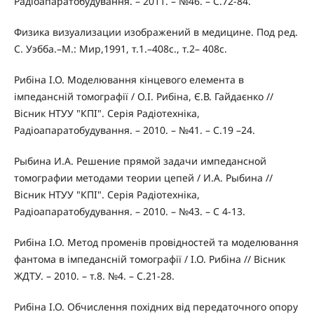
Радіоапаратобудування. – 2011. – №46. – С.72-84.
Физика визуализации изображений в медицине. Под ред.
С. Уэбба.–М.: Мир,1991, т.1.–408с., т.2– 408с.
Рибіна І.О. Моделювання кінцевого елемента в
імпедансній томографії / О.І. Рибіна, Є.В. Гайдаєнко //
Вісник НТУУ "КПІ". Серія Радіотехніка,
Радіоапаратобудування. – 2010. – №41. – С.19 –24.
Рыбина И.А. Решение прямой задачи импедансной
томографии методами теории цепей / И.А. Рыбина //
Вісник НТУУ "КПІ". Серія Радіотехніка,
Радіоапаратобудування. – 2010. – №43. – С 4-13.
Рибіна І.О. Метод променів провідностей та моделювання
фантома в імпедансній томографії / І.О. Рибіна // Вісник
ЖДТУ. – 2010. – т.8. №4. – С.21-28.
Рибіна І.О. Обчислення похідних від передаточного опору