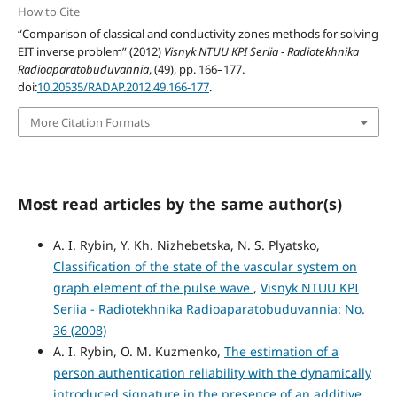
How to Cite
“Comparison of classical and conductivity zones methods for solving
EIT inverse problem” (2012)
Visnyk NTUU KPI Seriia - Radiotekhnika
Radioaparatobuduvannia
, (49), pp. 166–177.
doi:
10.20535/RADAP.2012.49.166-177
.
More Citation Formats
Most read articles by the same author(s)
A. I. Rybin, Y. Kh. Nizhebetska, N. S. Plyatsko,
Classification of the state of the vascular system on
graph element of the pulse wave
,
Visnyk NTUU KPI
Seriia - Radiotekhnika Radioaparatobuduvannia: No.
36 (2008)
A. I. Rybin, O. M. Kuzmenko,
The estimation of a
person authentication reliability with the dynamically
introduced signature in the presence of an additive