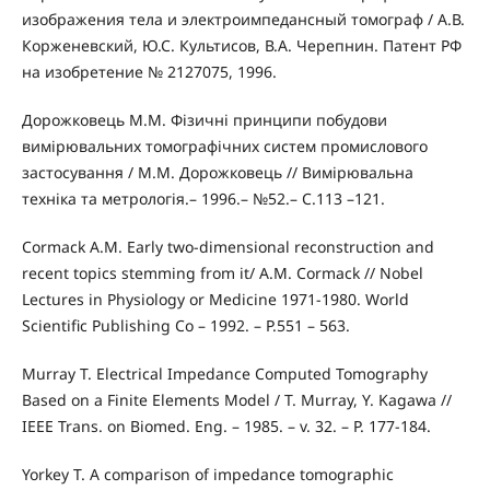
изображения тела и электроимпедансный томограф / А.В.
Корженевский, Ю.С. Культисов, В.А. Черепнин. Патент РФ
на изобретение № 2127075, 1996.
Дорожковець М.М. Фізичні принципи побудови
вимірювальних томографічних систем промислового
застосування / М.М. Дорожковець // Вимірювальна
техніка та метрологія.– 1996.– №52.– С.113 –121.
Cormack A.M. Early two-dimensional reconstruction and
recent topics stemming from it/ A.M. Cormack // Nobel
Lectures in Physiology or Medicine 1971-1980. World
Scientific Publishing Co – 1992. – P.551 – 563.
Murray T. Electrical Impedance Computed Tomography
Based on a Finite Elements Model / T. Murray, Y. Kagawa //
IEEE Trans. on Biomed. Eng. – 1985. – v. 32. – P. 177-184.
Yorkey T. A comparison of impedance tomographic