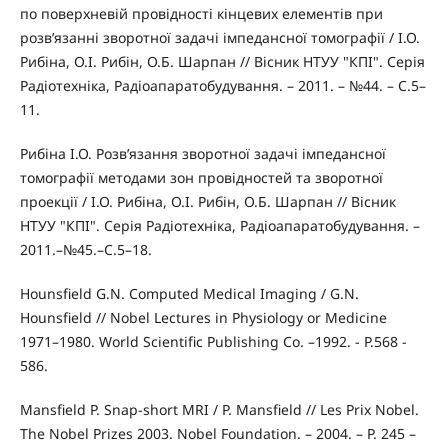
по поверхневій провідності кінцевих елементів при
розв’язанні зворотної задачі імпедансної томографії / І.О.
Рибіна, О.І. Рибін, О.Б. Шарпан // Вісник НТУУ "КПІ". Серія
Радіотехніка, Радіоапаратобудування. – 2011. – №44. – С.5–
11.
Рибіна І.О. Розв’язання зворотної задачі імпедансної
томографії методами зон провідностей та зворотної
проекції / І.О. Рибіна, О.І. Рибін, О.Б. Шарпан // Вісник
НТУУ "КПІ". Серія Радіотехніка, Радіоапаратобудування. –
2011.–№45.–С.5–18.
Hounsfield G.N. Computed Medical Imaging / G.N.
Hounsfield // Nobel Lectures in Physiology or Medicine
1971–1980. World Scientific Publishing Co. –1992. - P.568 -
586.
Mansfield P. Snap-short MRI / P. Mansfield // Les Prix Nobel.
The Nobel Prizes 2003. Nobel Foundation. – 2004. – P. 245 –