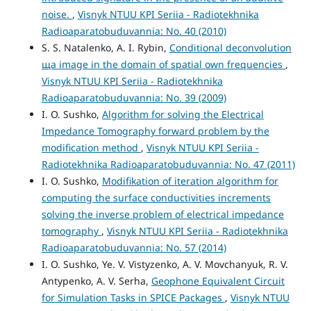
noise.
,
Visnyk NTUU KPI Seriia - Radiotekhnika
Radioaparatobuduvannia: No. 40 (2010)
S. S. Natalenko, A. I. Rybin,
Conditional deconvolution
ща image in the domain of spatial own frequencies
,
Visnyk NTUU KPI Seriia - Radiotekhnika
Radioaparatobuduvannia: No. 39 (2009)
I. O. Sushko,
Algorithm for solving the Electrical
Impedance Tomography forward problem by the
modification method
,
Visnyk NTUU KPI Seriia -
Radiotekhnika Radioaparatobuduvannia: No. 47 (2011)
I. O. Sushko,
Modifikation of iteration algorithm for
computing the surface conductivities increments
solving the inverse problem of electrical impedance
tomography
,
Visnyk NTUU KPI Seriia - Radiotekhnika
Radioaparatobuduvannia: No. 57 (2014)
I. O. Sushko, Ye. V. Vistyzenko, A. V. Movchanyuk, R. V.
Antypenko, A. V. Serha,
Geophone Equivalent Circuit
for Simulation Tasks in SPICE Packages
,
Visnyk NTUU