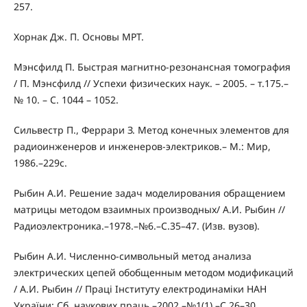
257.
Хорнак Дж. П. Основы МРТ.
Мэнсфилд П. Быстрая магнитно-резонансная томография
/ П. Мэнсфилд // Успехи физических наук. – 2005. – т.175.–
№ 10. – С. 1044 – 1052.
Сильвестр П., Феррари З. Метод конечных элементов для
радиоинженеров и инженеров-электриков.– М.: Мир,
1986.–229с.
Рыбин А.И. Решение задач моделирования обращением
матрицы методом взаимных производных/ А.И. Рыбин //
Радиоэлектроника.–1978.–№6.–С.35–47. (Изв. вузов).
Рыбин А.И. Численно-символьный метод анализа
электрических цепей обобщенным методом модификаций
/ А.И. Рыбин // Праці Інституту електродинаміки НАН
України: Сб. наукових праць.–2002.–№1(1).–С.26–30.