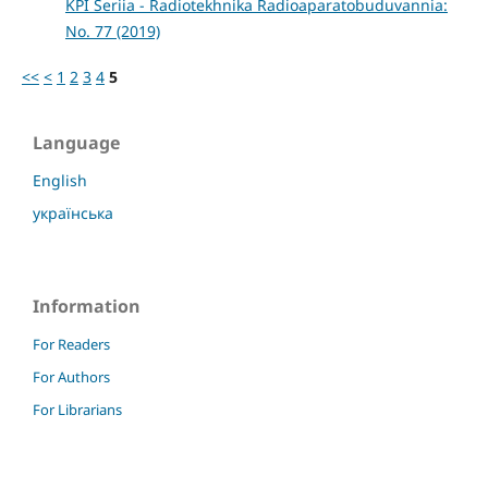
KPI Seriia - Radiotekhnika Radioaparatobuduvannia:
No. 77 (2019)
<<
<
1
2
3
4
5
Language
English
українська
Information
For Readers
For Authors
For Librarians